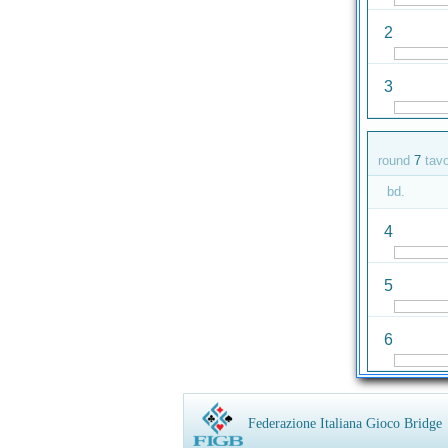
2
3
round
7
tav
bd.
4
5
6
Federazione Italiana Gioco Bridge