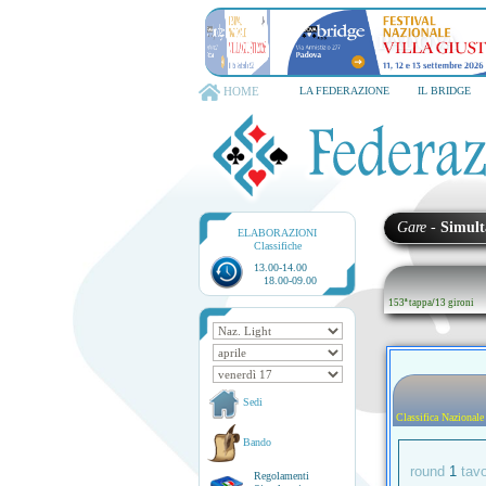
PADOVA
HOME
LA FEDERAZIONE
IL BRIDGE
Gare
-
Simult
ELABORAZIONI
Classifiche
13.00-14.00
18.00-09.00
153ª tappa
/
13 gironi
Sedi
Classifica Nazionale
Bando
round
1
tav
Regolamenti