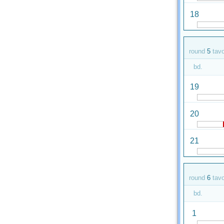
18
round
5
tav
bd.
19
20
21
round
6
tav
bd.
1