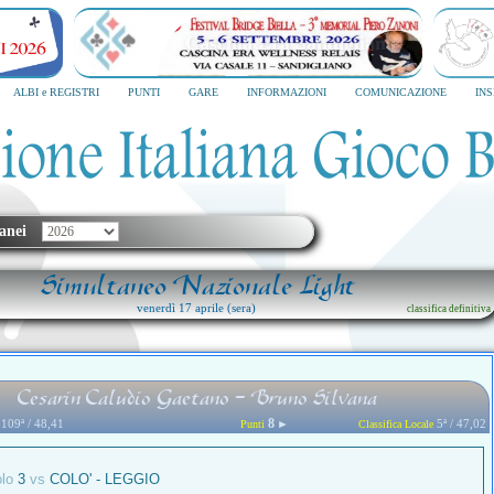
Cascina Era Sandigliano
ALBI e REGISTRI
PUNTI
GARE
INFORMAZIONI
COMUNICAZIONE
IN
anei
Simultaneo Nazionale Light
venerdì 17 aprile (sera)
classifica definitiva
Cesarin Caludio Gaetano - Bruno Silvana
8
109ª / 48,41
►
5ª / 47,02
Punti
Classifica Locale
olo
3
vs
COLO' - LEGGIO