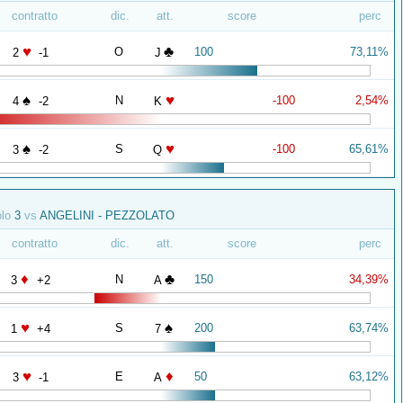
contratto
dic.
att.
score
perc
♥
♣
O
100
73,11%
2
-1
J
♠
♥
N
-100
2,54%
4
-2
K
♠
♥
S
-100
65,61%
3
-2
Q
olo
3
vs
ANGELINI - PEZZOLATO
contratto
dic.
att.
score
perc
♦
♣
N
150
34,39%
3
+2
A
♥
♠
S
200
63,74%
1
+4
7
♥
♦
E
50
63,12%
3
-1
A