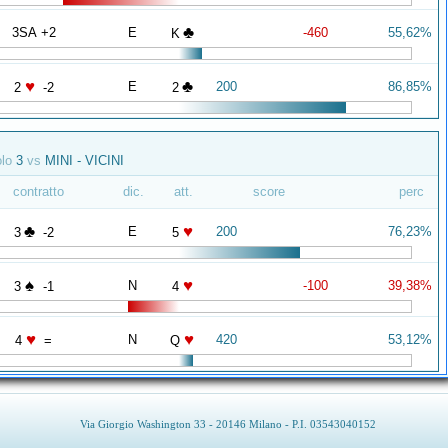
♣
3SA +2
E
-460
55,62%
K
♥
♣
E
200
86,85%
2
-2
2
olo
3
vs
MINI - VICINI
contratto
dic.
att.
score
perc
♣
♥
E
200
76,23%
3
-2
5
♠
♥
N
-100
39,38%
3
-1
4
♥
♥
N
420
53,12%
4
=
Q
Via Giorgio Washington 33 - 20146 Milano - P.I. 03543040152