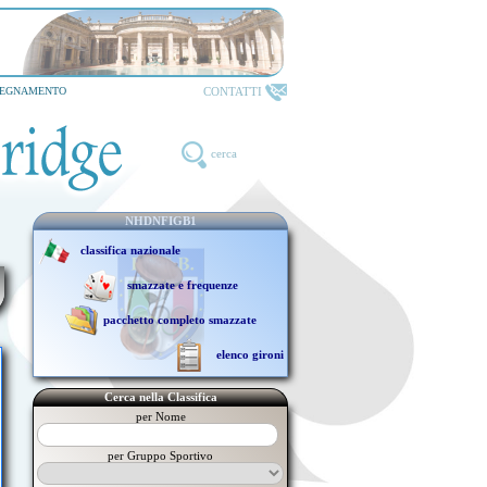
MONTECATINI TERME
CONTATTI
SEGNAMENTO
cerca
NHDNFIGB1
classifica nazionale
smazzate e frequenze
pacchetto completo smazzate
elenco gironi
Cerca nella Classifica
per Nome
per Gruppo Sportivo