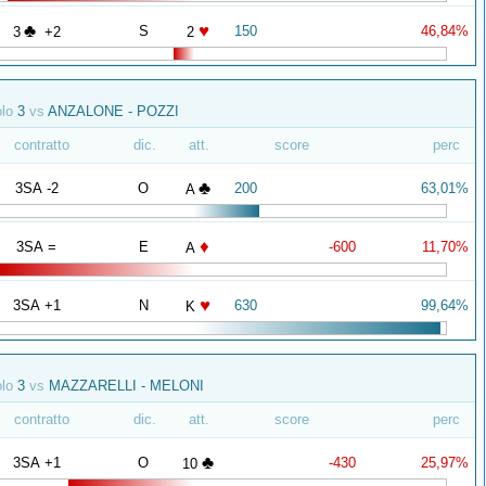
♣
♥
S
150
46,84%
3
+2
2
olo
3
vs
ANZALONE - POZZI
contratto
dic.
att.
score
perc
♣
3SA -2
O
200
63,01%
A
♦
3SA =
E
-600
11,70%
A
♥
3SA +1
N
630
99,64%
K
olo
3
vs
MAZZARELLI - MELONI
contratto
dic.
att.
score
perc
♣
3SA +1
O
-430
25,97%
10