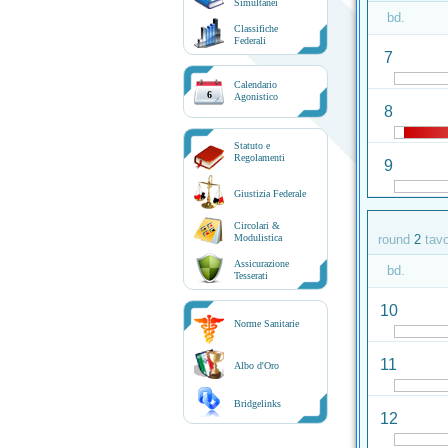
Simultanei
bd.
Classifiche
Federali
7
Calendario
6
Agonistico
8
Statuto e
Regolamenti
9
Giustizia Federale
Circolari &
Modulistica
round
2
tav
Assicurazione
bd.
Tesserati
10
Norme Sanitarie
11
Albo d'Oro
Bridgelinks
12