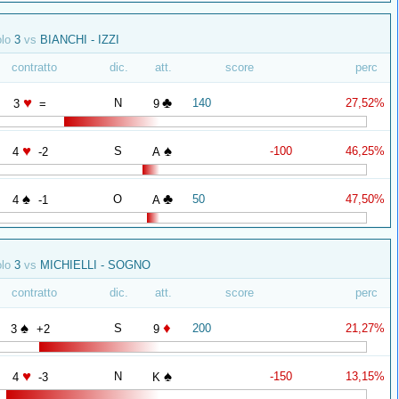
olo
3
vs
BIANCHI - IZZI
contratto
dic.
att.
score
perc
♥
♣
N
140
27,52%
3
=
9
♥
♠
S
-100
46,25%
4
-2
A
♠
♣
O
50
47,50%
4
-1
A
olo
3
vs
MICHIELLI - SOGNO
contratto
dic.
att.
score
perc
♠
♦
S
200
21,27%
3
+2
9
♥
♠
N
-150
13,15%
4
-3
K