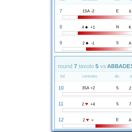
7
1SA -2
E
6
♠
8
N
4
+1
K
♠
9
S
2
-1
A
round
7
tavolo
5
vs
ABBADES
bd.
contratto
dic.
a
10
3SA +2
S
2
♥
11
S
2
+4
7
♥
12
E
2
=
A