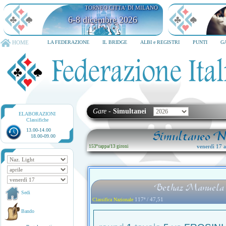
TORNEO CITTA' DI MILANO
6-8 dicembre 2026
HOME
LA FEDERAZIONE
IL BRIDGE
ALBI e REGISTRI
PUNTI
G
Gare
-
Simultanei
ELABORAZIONI
Classifiche
13.00-14.00
Simultaneo Na
18.00-09.00
venerdì 17 ap
153ª tappa
/
13 gironi
Bethaz Manuela 
Sedi
117ª / 47,51
Classifica Nazionale
Bando