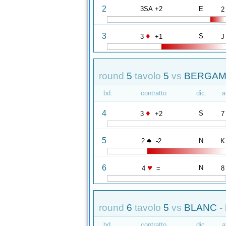
2
3SA +2
E
2
♦
3
S
3
+1
J
round
5
tavolo
5
vs
BERGAMI
bd.
contratto
dic.
a
♦
4
S
3
+2
7
♠
5
N
2
-2
K
♥
6
N
4
=
8
round
6
tavolo
5
vs
BLANC -
bd.
contratto
dic.
a