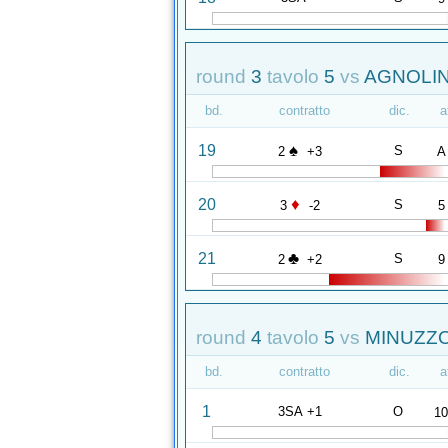
round
3
tavolo
5
vs
AGNOLIN 
bd.
contratto
dic.
a
♠
19
S
2
+3
A
♦
20
S
3
-2
5
♣
21
S
2
+2
9
round
4
tavolo
5
vs
MINUZZO
bd.
contratto
dic.
a
1
3SA +1
O
1