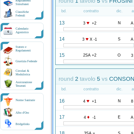
round
1
tavolo
5
vs
FROSINI
Regolamenti
Simultanei
bd.
contratto
dic.
a
Classifiche
Federali
♥
13
N
3
+2
A
Calendario
6
Agonistico
♥
14
S
3
X -1
A
Statuto e
Regolamenti
15
2SA +2
O
3
Giustizia Federale
Circolari &
Modulistica
round
2
tavolo
5
vs
CONSONN
Assicurazione
Tesserati
bd.
contratto
dic.
a
♥
16
Norme Sanitarie
N
4
+1
8
Albo d'Oro
♦
17
E
4
-1
A
Bridgelinks
18
3SA =
S
9