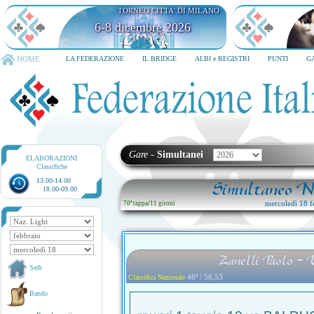
TORNEO CITTA' DI MILANO
6-8 dicembre 2026
HOME
LA FEDERAZIONE
IL BRIDGE
ALBI e REGISTRI
PUNTI
G
Gare
-
Simultanei
ELABORAZIONI
Classifiche
13.00-14.00
Simultaneo Na
18.00-09.00
mercoledì 18 f
70ª tappa
/
11 gironi
Zanelli Paolo - 
Sedi
46ª / 56,53
Classifica Nazionale
Bando