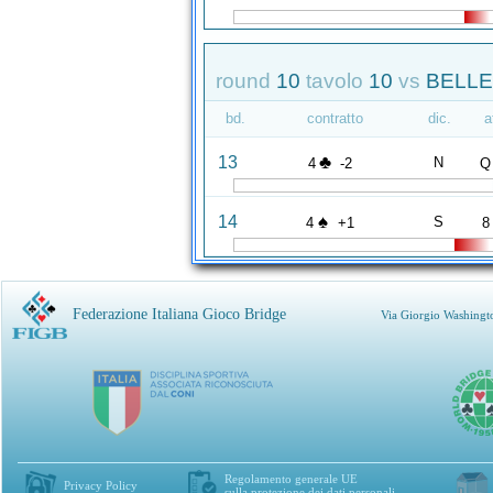
round
10
tavolo
10
vs
BELLET
bd.
contratto
dic.
a
♣
13
N
4
-2
Q
♠
14
S
4
+1
8
Federazione Italiana Gioco Bridge
Via Giorgio Washingt
Regolamento generale UE
Privacy Policy
sulla protezione dei dati personali