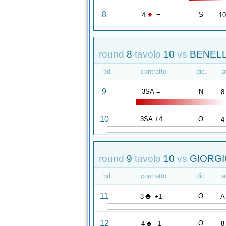
♦
8
S
4
=
1
round
8
tavolo
10
vs
BENELLI
bd.
contratto
dic.
a
9
3SA =
N
8
10
3SA +4
O
4
round
9
tavolo
10
vs
GIORGIO
bd.
contratto
dic.
a
♣
11
O
3
+1
A
♠
12
O
4
-1
8