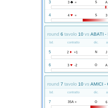
♣
3
S
3
=
A
♥
4
S
4
=
3
round
6
tavolo
10
vs
ABATI -
bd.
contratto
dic.
a
♦
5
N
2
+1
J
♥
6
O
3
-2
A
round
7
tavolo
10
vs
AMICI -
bd.
contratto
dic.
a
7
3SA =
O
6