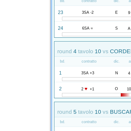
bd.
contratto
dic.
a
23
3SA -2
E
9
24
6SA =
S
A
round
4
tavolo
10
vs
CORDEL
bd.
contratto
dic.
a
1
3SA +3
N
4
♥
2
O
2
+1
1
round
5
tavolo
10
vs
BUSCAR
bd.
contratto
dic.
a