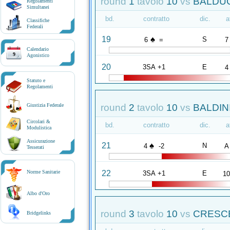
round
1
tavolo
10
vs
BALDUC
Regolamenti
Simultanei
bd.
contratto
dic.
a
Classifiche
Federali
♠
19
S
6
=
7
Calendario
9
Agonistico
20
3SA +1
E
4
Statuto e
Regolamenti
round
2
tavolo
10
vs
BALDINI
Giustizia Federale
Circolari &
bd.
contratto
dic.
a
Modulistica
Assicurazione
♠
21
N
4
-2
A
Tesserati
22
Norme Sanitarie
3SA +1
E
1
Albo d'Oro
round
3
tavolo
10
vs
CRESCE
Bridgelinks