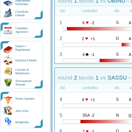
round
1
tavolo
1
vs
OBINU -
Regolamenti
Simultanei
bd.
contratto
dic.
a
Classifiche
Federali
♥
1
S
6
-2
A
Calendario
7
Agonistico
♥
2
O
2
+1
A
Statuto e
Regolamenti
♣
3
S
4
-1
A
Giustizia Federale
Circolari &
Modulistica
round
2
tavolo
1
vs
SASSU -
Assicurazione
Tesserati
bd.
contratto
dic.
a
♥
4
Norme Sanitarie
S
4
+1
8
Albo d'Oro
5
3SA -2
N
Q
Bridgelinks
♥
6
O
2
-1
A