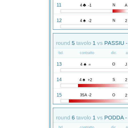
♣
11
N
4
-1
A
♠
12
N
4
-2
2
round
5
tavolo
1
vs
PASSIU -
bd.
contratto
dic.
a
♠
13
O
4
=
J
♠
14
S
4
+2
2
15
3SA -2
O
2
round
6
tavolo
1
vs
PODDA -
bd.
contratto
dic.
a