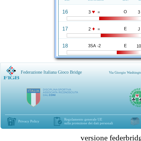
♥
16
O
3
=
3
♦
17
E
2
=
J
18
3SA -2
E
1
Federazione Italiana Gioco Bridge
Via Giorgio Washingt
Regolamento generale UE
Privacy Policy
sulla protezione dei dati personali
versione federbr