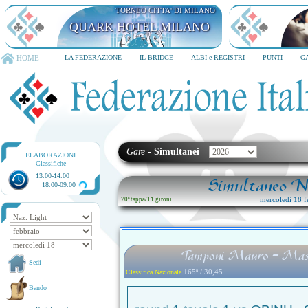
TORNEO CITTA' DI MILANO
QUARK HOTEL MILANO
HOME
LA FEDERAZIONE
IL BRIDGE
ALBI e REGISTRI
PUNTI
G
Gare
-
Simultanei
ELABORAZIONI
Classifiche
13.00-14.00
Simultaneo Na
18.00-09.00
mercoledì 18 f
70ª tappa
/
11 gironi
Tamponi Mauro - Mass
Sedi
165ª / 30,45
Classifica Nazionale
Bando