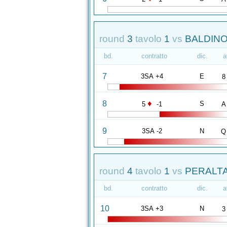
round
3
tavolo
1
vs
BALDINO
bd.
contratto
dic.
a
7
3SA +4
E
8
♦
8
S
5
-1
A
9
3SA -2
N
Q
round
4
tavolo
1
vs
PERALTA
bd.
contratto
dic.
a
10
3SA +3
N
3