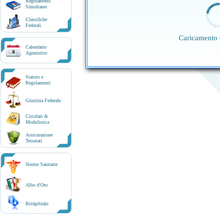
Regolamenti
Simultanei
Classifiche
Federali
Caricamento 
Calendario
8
Agonistico
Statuto e
Regolamenti
Giustizia Federale
Circolari &
Modulistica
Assicurazione
Tesserati
Norme Sanitarie
Albo d'Oro
Bridgelinks