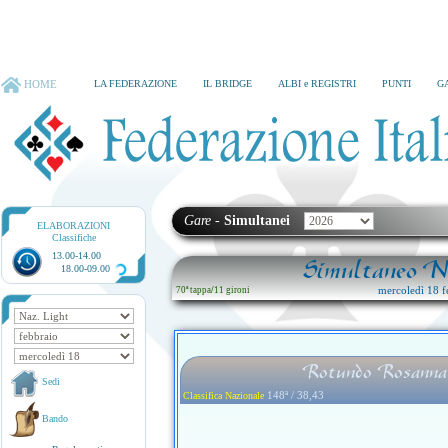
HOME
LA FEDERAZIONE
IL BRIDGE
ALBI e REGISTRI
PUNTI
G
Gare
-
Simultanei
ELABORAZIONI
Classifiche
13.00-14.00
Simultaneo Na
18.00-09.00
mercoledì 18 f
70ª tappa
/
11 gironi
Rotundo Rosanna 
Sedi
148ª / 38,43
Classifica Nazionale
Bando