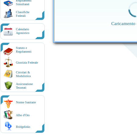
Regolamenti
Simultanei
Classifiche
Federali
Caricamento 
Calendario
7
Agonistico
Statuto e
Regolamenti
Giustizia Federale
Circolari &
Modulistica
Assicurazione
Tesserati
Norme Sanitarie
Albo d'Oro
Bridgelinks