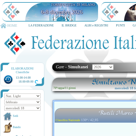
TORNEO CITTA' DI MILANO
6-8 dicembre 2026
HOME
LA FEDERAZIONE
IL BRIDGE
ALBI e REGISTRI
PUNTI
G
Gare
-
Simultanei
ELABORAZIONI
Classifiche
13.00-14.00
Simultaneo Na
18.00-09.00
mercoledì 18 f
70ª tappa
/
11 gironi
Rutili Marco -
Sedi
130ª / 42,95
Classifica Nazionale
Bando