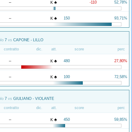
♠
--
-110
52,78%
K
♠
--
150
93,71%
K
olo
7
vs
CAPONE - LILLO
contratto
dic.
att.
score
perc
♠
--
480
27,80%
K
♠
--
100
72,58%
K
olo
7
vs
GIULIANO - VIOLANTE
contratto
dic.
att.
score
perc
♠
--
450
59,85%
K