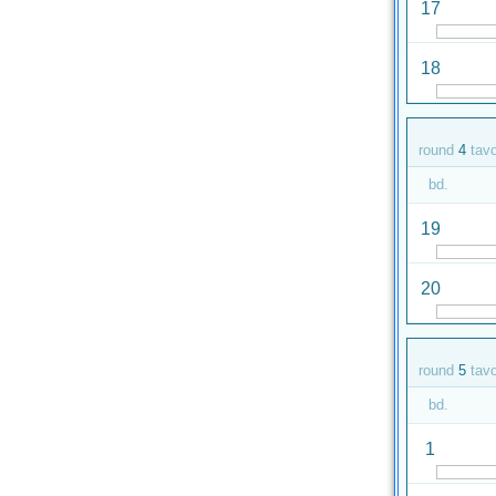
17
18
round
4
tav
bd.
19
20
round
5
tav
bd.
1