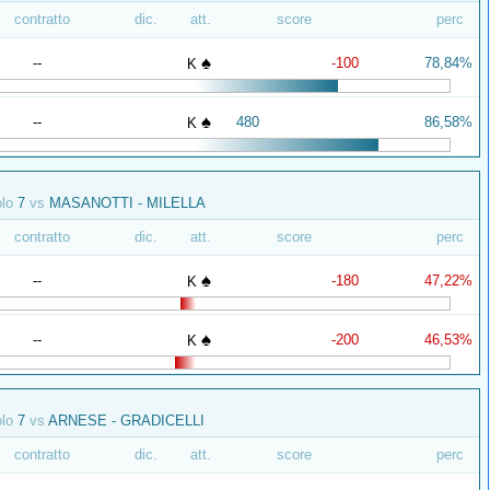
contratto
dic.
att.
score
perc
♠
--
-100
78,84%
K
♠
--
480
86,58%
K
olo
7
vs
MASANOTTI - MILELLA
contratto
dic.
att.
score
perc
♠
--
-180
47,22%
K
♠
--
-200
46,53%
K
olo
7
vs
ARNESE - GRADICELLI
contratto
dic.
att.
score
perc