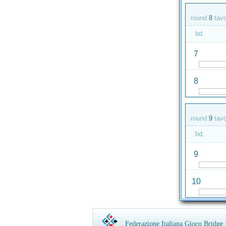
round
8
tav
bd.
7
8
round
9
tav
bd.
9
10
Federazione Italiana Gioco Bridge