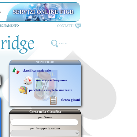
SERVIZI ONLINE FIGB
riservati ai TESSERATI
CONTATTI
SEGNAMENTO
cerca
NEZNFIGB1
classifica nazionale
smazzate e frequenze
pacchetto completo smazzate
elenco gironi
Cerca nella Classifica
per Nome
per Gruppo Sportivo