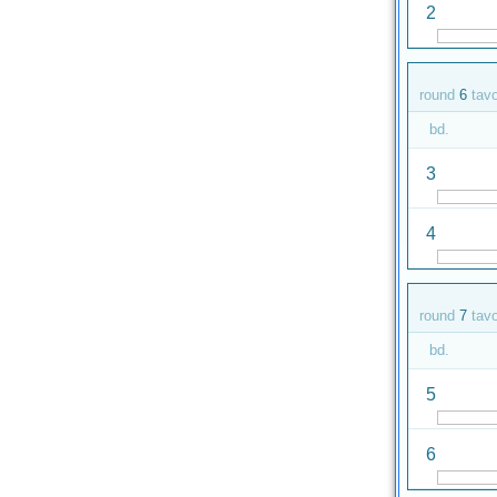
2
round
6
tav
bd.
3
4
round
7
tav
bd.
5
6