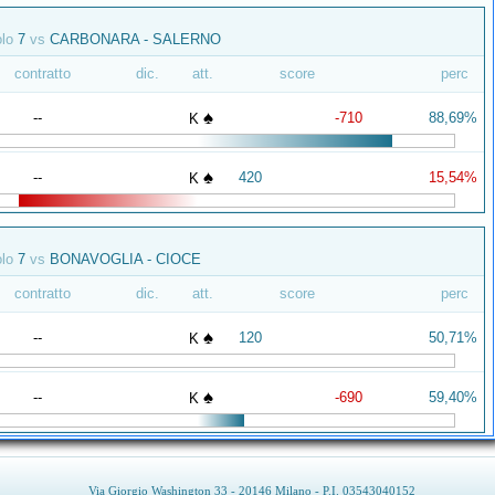
olo
7
vs
CARBONARA - SALERNO
contratto
dic.
att.
score
perc
♠
--
-710
88,69%
K
♠
--
420
15,54%
K
olo
7
vs
BONAVOGLIA - CIOCE
contratto
dic.
att.
score
perc
♠
--
120
50,71%
K
♠
--
-690
59,40%
K
Via Giorgio Washington 33 - 20146 Milano - P.I. 03543040152