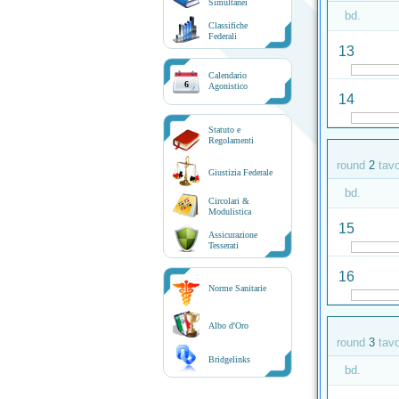
Simultanei
bd.
Classifiche
Federali
13
Calendario
6
Agonistico
14
Statuto e
Regolamenti
round
2
tav
Giustizia Federale
bd.
Circolari &
Modulistica
15
Assicurazione
Tesserati
16
Norme Sanitarie
Albo d'Oro
round
3
tav
Bridgelinks
bd.