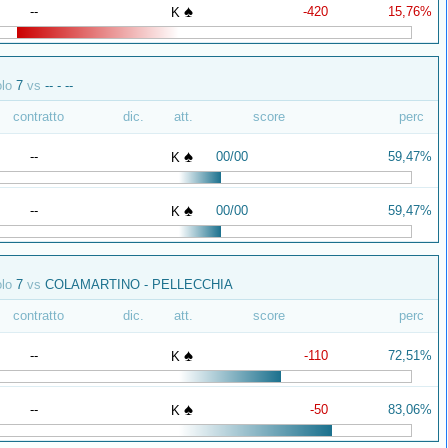
♠
--
-420
15,76%
K
olo
7
vs
-- - --
contratto
dic.
att.
score
perc
♠
--
00/00
59,47%
K
♠
--
00/00
59,47%
K
olo
7
vs
COLAMARTINO - PELLECCHIA
contratto
dic.
att.
score
perc
♠
--
-110
72,51%
K
♠
--
-50
83,06%
K