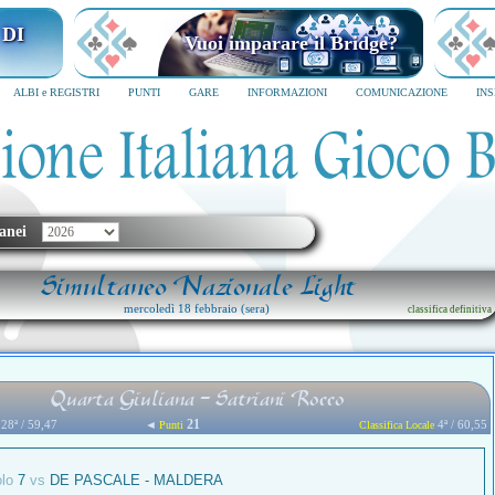
I MILANO
Vuoi imparare il Bridge?
6
SCRIVICI SUBITO
ALBI e REGISTRI
PUNTI
GARE
INFORMAZIONI
COMUNICAZIONE
IN
anei
Simultaneo Nazionale Light
mercoledì 18 febbraio (sera)
classifica definitiva
Quarta Giuliana - Satriani Rocco
21
28ª / 59,47
◄
4ª / 60,55
Punti
Classifica Locale
olo
7
vs
DE PASCALE - MALDERA