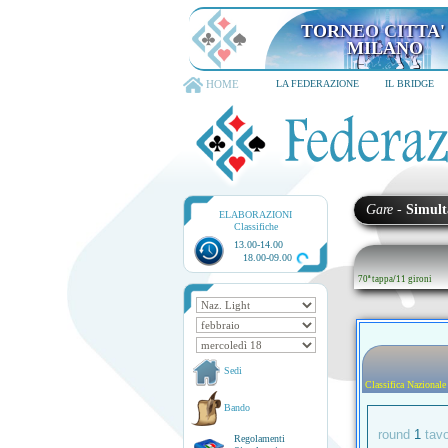
TORNEO CITTA' D
6-8 dicembre 202
HOME
LA FEDERAZIONE
IL BRIDGE
Gare
-
Simult
ELABORAZIONI
Classifiche
13.00-14.00
18.00-09.00
70ª tappa
/
11 gironi
Sedi
Classifica Nazionale
Bando
round
1
tav
Regolamenti