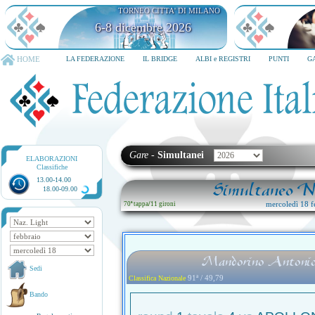
TORNEO CITTA' DI MILANO
6-8 dicembre 2026
HOME
LA FEDERAZIONE
IL BRIDGE
ALBI e REGISTRI
PUNTI
G
Gare
-
Simultanei
ELABORAZIONI
Classifiche
13.00-14.00
Simultaneo Na
18.00-09.00
mercoledì 18 f
70ª tappa
/
11 gironi
Mandorino Antonio
Sedi
91ª / 49,79
Classifica Nazionale
Bando