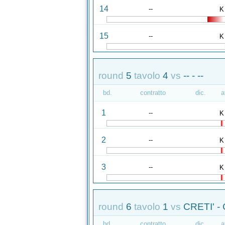
14
--
K
15
--
K
round
5
tavolo
4
vs
-- - --
bd.
contratto
dic.
a
1
--
K
2
--
K
3
--
K
round
6
tavolo
1
vs
CRETI' 
bd.
contratto
dic.
a