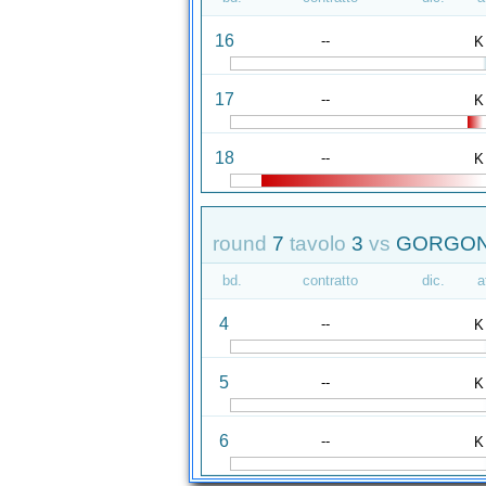
16
--
K
17
--
K
18
--
K
round
7
tavolo
3
vs
GORGONI
bd.
contratto
dic.
a
4
--
K
5
--
K
6
--
K