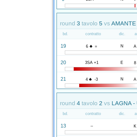
round
3
tavolo
5
vs
AMANTE 
bd.
contratto
dic.
a
♠
19
N
6
=
A
20
3SA +1
E
8
♠
21
N
4
-3
A
round
4
tavolo
2
vs
LAGNA - 
bd.
contratto
dic.
a
13
--
K