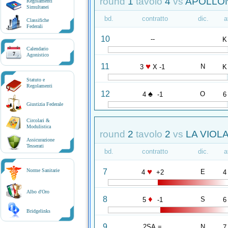
round
1
tavolo
4
vs
APOLLON
Regolamenti
Simultanei
bd.
contratto
dic.
a
Classifiche
Federali
10
--
K
Calendario
7
Agonistico
♥
11
N
3
X -1
K
Statuto e
Regolamenti
♠
12
O
4
-1
6
Giustizia Federale
Circolari &
Modulistica
round
2
tavolo
2
vs
LA VIOLA
Assicurazione
Tesserati
bd.
contratto
dic.
a
♥
7
Norme Sanitarie
E
4
+2
4
Albo d'Oro
♦
8
S
5
-1
6
Bridgelinks
9
2SA =
N
7