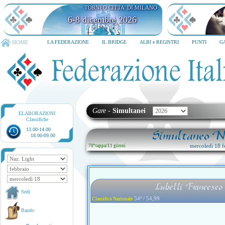
TORNEO CITTA' DI MILANO
6-8 dicembre 2026
HOME
LA FEDERAZIONE
IL BRIDGE
ALBI e REGISTRI
PUNTI
G
Gare
-
Simultanei
ELABORAZIONI
Classifiche
13.00-14.00
Simultaneo Na
18.00-09.00
mercoledì 18 f
70ª tappa
/
11 gironi
Lubelli Francesco
Sedi
54ª / 54,99
Classifica Nazionale
Bando