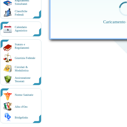
Regolamenti
Simultanei
Classifiche
Federali
Caricamento 
Calendario
9
Agonistico
Statuto e
Regolamenti
Giustizia Federale
Circolari &
Modulistica
Assicurazione
Tesserati
Norme Sanitarie
Albo d'Oro
Bridgelinks