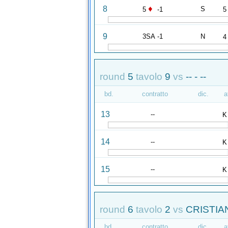
♦
8
S
5
-1
5
9
3SA -1
N
4
round
5
tavolo
9
vs
-- - --
bd.
contratto
dic.
a
13
--
K
14
--
K
15
--
K
round
6
tavolo
2
vs
CRISTIAN
bd.
contratto
dic.
a