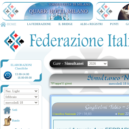
TORNEO CITTA' DI MILANO
QUARK HOTEL MILANO
HOME
LA FEDERAZIONE
IL BRIDGE
ALBI e REGISTRI
PUNTI
G
Gare
-
Simultanei
ELABORAZIONI
Classifiche
13.00-14.00
Simultaneo Na
18.00-09.00
mercoledì 18 f
70ª tappa
/
11 gironi
Guglielmi Fabio 
Sedi
22
25ª / 59,83
◄
Classifica Nazionale
Punti
Bando