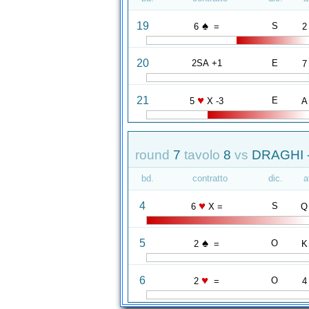
♠
19
S
6
=
2
20
2SA +1
E
7
♥
21
E
5
X -3
A
round
7
tavolo
8
vs
DRAGHI 
bd.
contratto
dic.
a
♥
4
S
6
X =
Q
♠
5
O
2
=
K
♥
6
O
2
=
4