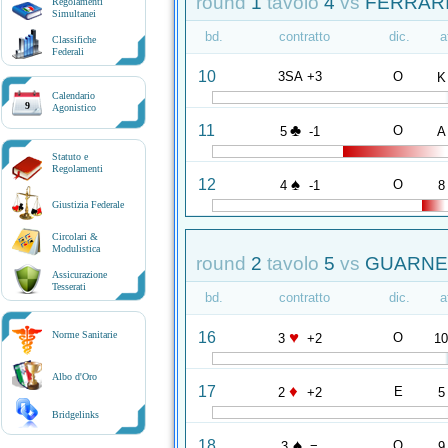
round
1
tavolo
4
vs
FERRARI
Regolamenti
Simultanei
bd.
contratto
dic.
a
Classifiche
Federali
10
3SA +3
O
K
Calendario
9
Agonistico
♣
11
O
5
-1
A
Statuto e
Regolamenti
♠
12
O
4
-1
8
Giustizia Federale
Circolari &
Modulistica
round
2
tavolo
5
vs
GUARNER
Assicurazione
Tesserati
bd.
contratto
dic.
a
♥
16
Norme Sanitarie
O
3
+2
1
Albo d'Oro
♦
17
E
2
+2
5
Bridgelinks
♠
18
O
3
=
9