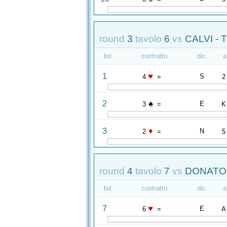
round
3
tavolo
6
vs
CALVI - 
bd.
contratto
dic.
a
♥
1
S
4
=
2
♠
2
E
3
=
K
♦
3
N
2
=
5
round
4
tavolo
7
vs
DONATO 
bd.
contratto
dic.
a
♥
7
E
6
=
A