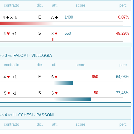
contratto
dic.
att.
score
perc
♠
♣
E
1400
0,07%
4
X -5
A
♥
♦
S
650
49,29%
4
+1
3
olo
3
vs
FALOMI - VILLEGGIA
contratto
dic.
att.
score
perc
♥
♦
E
-650
64,06%
4
+1
6
♦
♥
S
-50
77,43%
5
-1
5
olo
4
vs
LUCCHESI - PASSONI
contratto
dic.
att.
score
perc