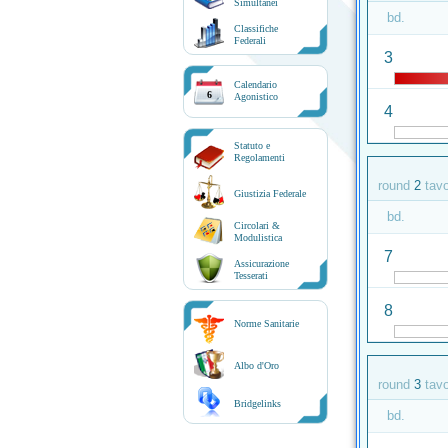
Simultanei
bd.
Classifiche
Federali
3
Calendario
6
Agonistico
4
Statuto e
Regolamenti
round
2
tav
Giustizia Federale
bd.
Circolari &
Modulistica
7
Assicurazione
Tesserati
8
Norme Sanitarie
Albo d'Oro
round
3
tav
Bridgelinks
bd.