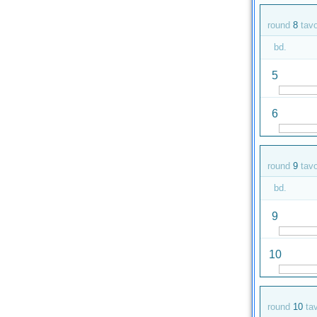
round
8
tav
bd.
5
6
round
9
tav
bd.
9
10
round
10
ta