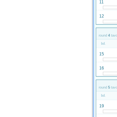
11
12
round
4
tav
bd.
15
16
round
5
tav
bd.
19