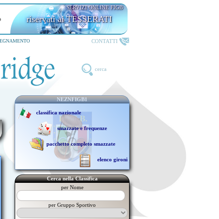
SERVIZI ONLINE FIGB
riservati ai TESSERATI
CONTATTI
SEGNAMENTO
cerca
NEZNFIGB1
classifica nazionale
smazzate e frequenze
pacchetto completo smazzate
elenco gironi
Cerca nella Classifica
per Nome
per Gruppo Sportivo