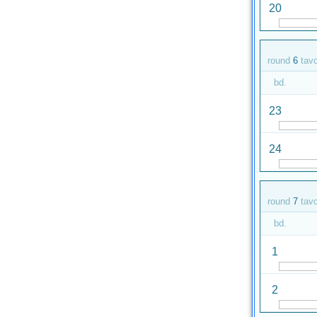
20
round
6
tav
bd.
23
24
round
7
tav
bd.
1
2