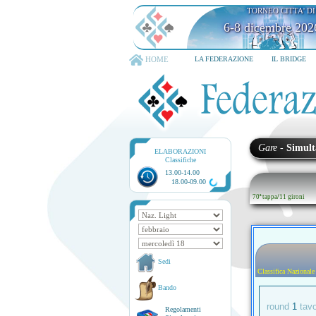
TORNEO CITTA' D
6-8 dicembre 202
HOME
LA FEDERAZIONE
IL BRIDGE
Gare
-
Simult
ELABORAZIONI
Classifiche
13.00-14.00
18.00-09.00
70ª tappa
/
11 gironi
Sedi
Classifica Nazionale
Bando
round
1
tav
Regolamenti