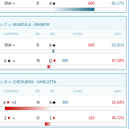
♠
3SA =
E
-600
82,17%
8
olo
7
vs
MUNDULA - RANIERI
contratto
dic.
att.
score
perc
♠
3SA =
E
-600
52,81%
6
♠
♥
N
980
47,19%
6
=
Q
olo
8
vs
CHERUBINI - VARLOTTA
contratto
dic.
att.
score
perc
♥
♣
N
480
15,54%
4
+2
6
♥
♦
O
-110
45,72%
2
=
J