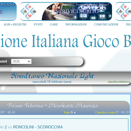
I MILANO
Vuoi imparare il Bridge?
6
SCRIVICI SUBITO
ALBI e REGISTRI
PUNTI
GARE
INFORMAZIONI
COMUNICAZIONE
IN
anei
Simultaneo Nazionale Light
mercoledì 18 febbraio (sera)
classifica definitiva
Frisan Federica - Mischiatti Maurizio
6
98ª / 48,46
►
8ª / 48,18
Punti
Classifica Locale
olo
2
vs
RONCOLINI - SCONOCCHIA