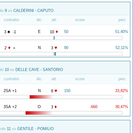
olo
9
vs
CALDERINI - CAPUTO
contratto
dic.
att.
score
perc
♠
♦
E
50
51,40%
3
-1
10
♦
♥
N
90
52,11%
2
=
3
olo
10
vs
DELLE CAVE - SANTORIO
contratto
dic.
att.
score
perc
♥
2SA +1
N
150
33,82%
8
♦
3SA +2
O
-660
30,47%
3
volo
11
vs
GENTILE - POMILIO