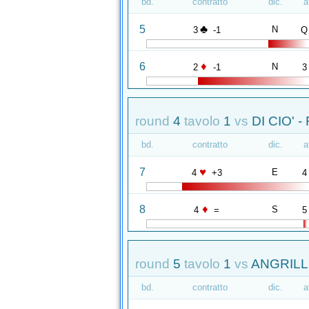
bd.
contratto
dic.
a
♣
5
N
3
-1
Q
♦
6
N
2
-1
3
round
4
tavolo
1
vs
DI CIO' -
bd.
contratto
dic.
a
♥
7
E
4
+3
4
♦
8
S
4
=
5
round
5
tavolo
1
vs
ANGRILL
bd.
contratto
dic.
a