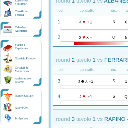
round
1
tavolo
1
vs
ALBANES
Regolamenti
Simultanei
bd.
contratto
dic.
a
Classifiche
Federali
♥
1
N
4
+1
6
Calendario
9
Agonistico
♥
2
O
2
X =
5
Statuto e
Regolamenti
round
2
tavolo
1
vs
FERRARI
Giustizia Federale
Circolari &
bd.
contratto
dic.
a
Modulistica
Assicurazione
♣
3
S
3
X +2
2
Tesserati
♥
4
Norme Sanitarie
S
4
+1
Q
Albo d'Oro
round
3
tavolo
1
vs
RAPINO 
Bridgelinks