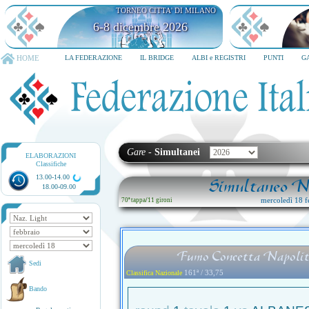
TORNEO CITTA' DI MILANO
6-8 dicembre 2026
HOME
LA FEDERAZIONE
IL BRIDGE
ALBI e REGISTRI
PUNTI
G
Gare
-
Simultanei
ELABORAZIONI
Classifiche
13.00-14.00
Simultaneo Na
18.00-09.00
mercoledì 18 f
70ª tappa
/
11 gironi
Fumo Concetta Napolit
Sedi
161ª / 33,75
Classifica Nazionale
Bando