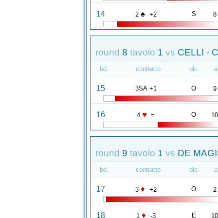
♠
14
S
2
+2
8
round
8
tavolo
1
vs
CELLI - 
bd.
contratto
dic.
a
15
3SA +1
O
9
♥
16
O
4
=
1
round
9
tavolo
1
vs
DE MAGI
bd.
contratto
dic.
a
♦
17
O
3
+2
2
♦
18
E
1
-3
1