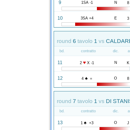
9
1SA -1
N
8
10
3SA +4
E
3
round
6
tavolo
1
vs
CALDARE
bd.
contratto
dic.
a
♥
11
N
2
X -1
K
♠
12
O
4
=
8
round
7
tavolo
1
vs
DI STANI
bd.
contratto
dic.
a
♠
13
O
1
+3
J