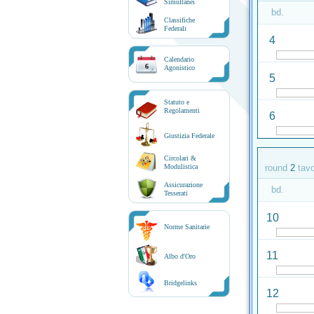
Simultanei
bd.
Classifiche
Federali
4
Calendario
6
Agonistico
5
Statuto e
Regolamenti
6
Giustizia Federale
Circolari &
Modulistica
round
2
tav
Assicurazione
bd.
Tesserati
10
Norme Sanitarie
11
Albo d'Oro
Bridgelinks
12