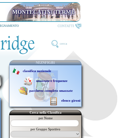
MONTECATINI TERME
CONTATTI
SEGNAMENTO
cerca
NEZNFIGB1
classifica nazionale
smazzate e frequenze
pacchetto completo smazzate
elenco gironi
Cerca nella Classifica
per Nome
per Gruppo Sportivo