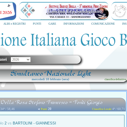
Cascina Era Sandigliano
ALBI e REGISTRI
PUNTI
GARE
INFORMAZIONI
COMUNICAZIONE
IN
anei
Simultaneo Nazionale Light
mercoledì 18 febbraio (sera)
classifica definitiva
Della Rosa Stefano Francesco - Fondi Giorgio
20
34ª / 58,46
◄
4ª / 60,71
Punti
Classifica Locale
olo
2
vs
BARTOLINI - GIANNESSI