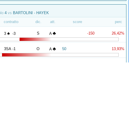
olo
4
vs
BARTOLINI - HAYEK
contratto
dic.
att.
score
perc
♠
♣
S
-150
26,42%
3
-3
A
♣
3SA -1
O
50
13,93%
A
♠
♦
O
-140
85,38%
3
=
9
olo
5
vs
CECCHINI - TAMARRI
contratto
dic.
att.
score
perc
♥
♣
N
420
66,18%
4
=
6
♠
♦
E
-590
97,79%
4
X =
K