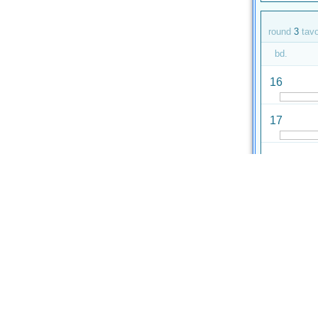
round
3
tav
bd.
16
17
18
round
4
tav
bd.
1
2