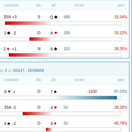
contratto
dic.
att.
score
perc
♣
3SA +3
S
690
15,54%
Q
♣
♥
O
100
33,12%
2
-2
A
♦
♣
N
110
18,35%
2
+1
A
olo
3
vs
DOLFI - DONNINI
contratto
dic.
att.
score
perc
♥
♠
O
-1430
97,03%
6
=
7
♥
3SA -1
O
50
28,20%
4
♠
♦
O
50
45,78%
4
-1
6