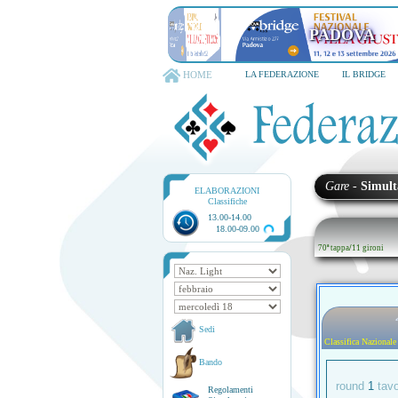
PADOVA
HOME
LA FEDERAZIONE
IL BRIDGE
Gare
-
Simult
ELABORAZIONI
Classifiche
13.00-14.00
18.00-09.00
70ª tappa
/
11 gironi
Sedi
Classifica Nazionale
Bando
round
1
tav
Regolamenti