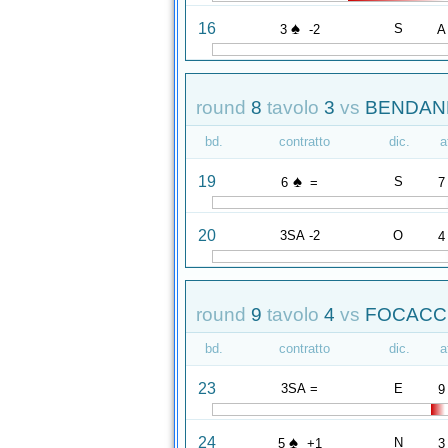
♠
16
S
3
-2
A
round
8
tavolo
3
vs
BENDANDI
bd.
contratto
dic.
a
♠
19
S
6
=
7
20
3SA -2
O
4
round
9
tavolo
4
vs
FOCACCIA
bd.
contratto
dic.
a
23
3SA =
E
9
♠
24
N
5
+1
3