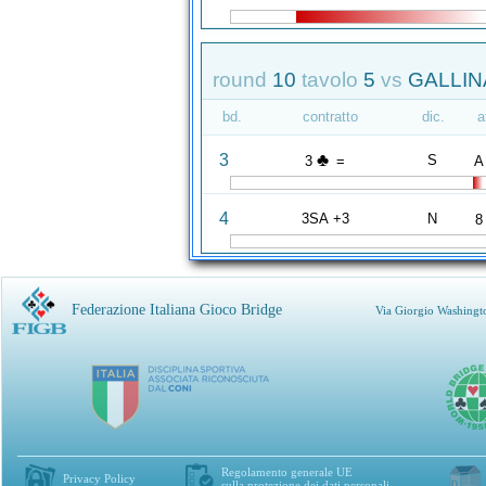
round
10
tavolo
5
vs
GALLIN
bd.
contratto
dic.
a
♣
3
S
3
=
A
4
3SA +3
N
8
Federazione Italiana Gioco Bridge
Via Giorgio Washingt
Regolamento generale UE
Privacy Policy
sulla protezione dei dati personali