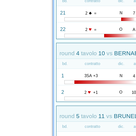
bd.
contratto
dic.
a
♠
21
N
2
=
7
♥
22
O
2
=
A
round
4
tavolo
10
vs
BERNABI
bd.
contratto
dic.
a
1
3SA +3
N
4
♥
2
O
2
+1
1
round
5
tavolo
11
vs
BRUNELL
bd.
contratto
dic.
a