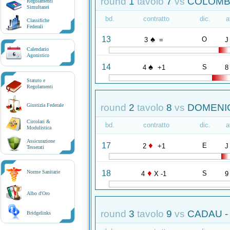
round
1
tavolo
7
vs
COLOMBO
Regolamenti
Simultanei
bd.
contratto
dic.
a
Classifiche
Federali
♠
13
O
3
=
J
Calendario
6
Agonistico
♠
14
S
4
+1
8
Statuto e
Regolamenti
round
2
tavolo
8
vs
DOMENICH
Giustizia Federale
Circolari &
bd.
contratto
dic.
a
Modulistica
Assicurazione
♦
17
E
2
+1
J
Tesserati
♦
18
Norme Sanitarie
S
4
X -1
9
Albo d'Oro
round
3
tavolo
9
vs
CADAU -
Bridgelinks