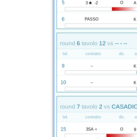
♠
5
O
3
-2
A
6
PASSO
K
round
6
tavolo
12
vs
-- - --
bd.
contratto
dic.
a
9
--
K
10
--
K
round
7
tavolo
2
vs
CASADIO
bd.
contratto
dic.
a
15
3SA =
O
9