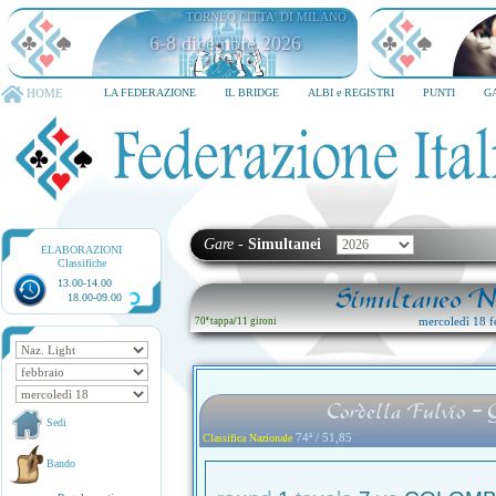
TORNEO CITTA' DI MILANO
6-8 dicembre 2026
HOME
LA FEDERAZIONE
IL BRIDGE
ALBI e REGISTRI
PUNTI
G
Gare
-
Simultanei
ELABORAZIONI
Classifiche
13.00-14.00
Simultaneo Na
18.00-09.00
mercoledì 18 f
70ª tappa
/
11 gironi
Cordella Fulvio - 
Sedi
74ª / 51,85
Classifica Nazionale
Bando