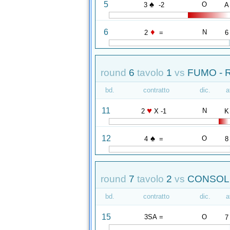
♠
5
O
3
-2
A
♦
6
N
2
=
6
round
6
tavolo
1
vs
FUMO - 
bd.
contratto
dic.
a
♥
11
N
2
X -1
K
♠
12
O
4
=
8
round
7
tavolo
2
vs
CONSOLE
bd.
contratto
dic.
a
15
3SA =
O
7