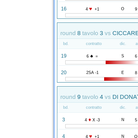
♥
16
O
4
+1
9
round
8
tavolo
3
vs
CICCARE
bd.
contratto
dic.
a
♠
19
S
6
=
6
20
2SA -1
E
8
round
9
tavolo
4
vs
DI DONAT
bd.
contratto
dic.
a
♦
3
N
4
X -3
5
♥
4
N
4
+1
Q