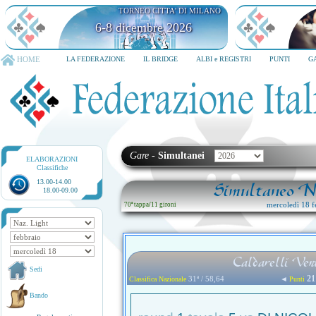
TORNEO CITTA' DI MILANO
6-8 dicembre 2026
HOME
LA FEDERAZIONE
IL BRIDGE
ALBI e REGISTRI
PUNTI
G
Gare
-
Simultanei
ELABORAZIONI
Classifiche
13.00-14.00
Simultaneo Na
18.00-09.00
mercoledì 18 f
70ª tappa
/
11 gironi
Caldarelli Ver
Sedi
21
31ª / 58,64
◄
Classifica Nazionale
Punti
Bando