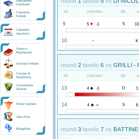
round
1
tavolo
5
vs
DI NICOL
Regolamenti
Simultanei
bd.
contratto
dic.
a
Classifiche
Federali
♦
9
S
5
-1
1
Calendario
10
Agonistico
10
--
K
Statuto e
Regolamenti
round
2
tavolo
6
vs
GRILLI - 
Giustizia Federale
Circolari &
bd.
contratto
dic.
a
Modulistica
Assicurazione
♠
13
O
4
-1
3
Tesserati
♠
14
Norme Sanitarie
S
4
=
8
Albo d'Oro
round
3
tavolo
7
vs
BATTINEL
Bridgelinks