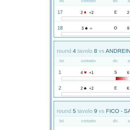
bd.
contratto
dic.
a
♦
17
E
2
+2
2
♠
18
O
3
=
9
round
4
tavolo
8
vs
ANDREIN
bd.
contratto
dic.
a
♥
1
S
4
+1
6
♠
2
E
2
+2
K
round
5
tavolo
9
vs
FICO - S
bd.
contratto
dic.
a