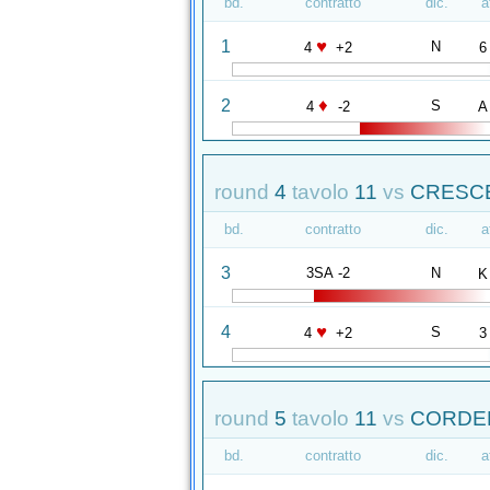
bd.
contratto
dic.
a
♥
1
N
4
+2
6
♦
2
S
4
-2
A
round
4
tavolo
11
vs
CRESCE
bd.
contratto
dic.
a
3
3SA -2
N
K
♥
4
S
4
+2
3
round
5
tavolo
11
vs
CORDEL
bd.
contratto
dic.
a