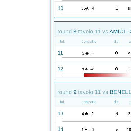
10
3SA +4
E
9
round
8
tavolo
11
vs
AMICI -
bd.
contratto
dic.
a
♣
11
O
3
=
A
♠
12
O
4
-2
2
round
9
tavolo
11
vs
BENELLI
bd.
contratto
dic.
a
♣
13
N
4
-2
3
♠
14
S
4
+1
1