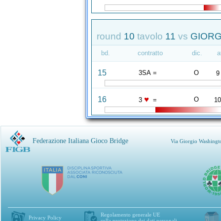
round
10
tavolo
11
vs
GIORGI
bd.
contratto
dic.
a
15
3SA =
O
9
♥
16
O
3
=
1
Federazione Italiana Gioco Bridge
Via Giorgio Washingt
Regolamento generale UE
Privacy Policy
sulla protezione dei dati personali