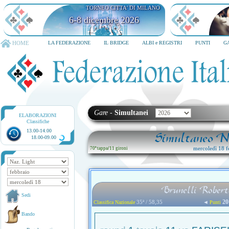
TORNEO CITTA' DI MILANO
6-8 dicembre 2026
HOME
LA FEDERAZIONE
IL BRIDGE
ALBI e REGISTRI
PUNTI
G
Gare
-
Simultanei
ELABORAZIONI
Classifiche
13.00-14.00
Simultaneo Na
18.00-09.00
mercoledì 18 f
70ª tappa
/
11 gironi
Brunelli Robert
Sedi
20
35ª / 58,35
◄
Classifica Nazionale
Punti
Bando