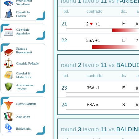
round
1
tavolo
11
vs
FARISEL
Regolamenti
Simultanei
bd.
contratto
dic.
a
Classifiche
Federali
♥
21
E
2
+1
A
Calendario
9
Agonistico
22
3SA +1
E
7
Statuto e
Regolamenti
round
2
tavolo
11
vs
BALDUCC
Giustizia Federale
Circolari &
bd.
contratto
dic.
a
Modulistica
Assicurazione
23
3SA -1
E
9
Tesserati
24
Norme Sanitarie
6SA =
S
A
Albo d'Oro
round
3
tavolo
11
vs
BALDINI
Bridgelinks