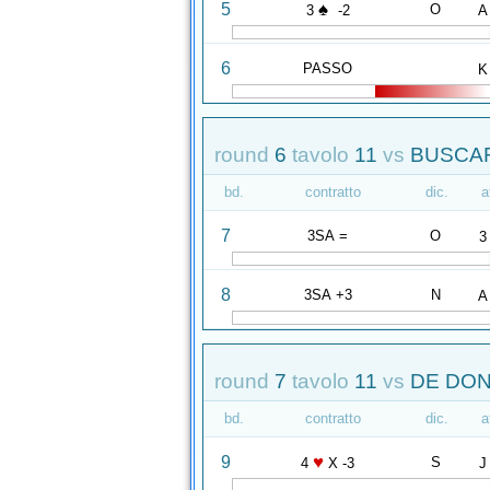
♠
5
O
3
-2
A
6
PASSO
K
round
6
tavolo
11
vs
BUSCAR
bd.
contratto
dic.
a
7
3SA =
O
3
8
3SA +3
N
A
round
7
tavolo
11
vs
DE DON
bd.
contratto
dic.
a
♥
9
S
4
X -3
J