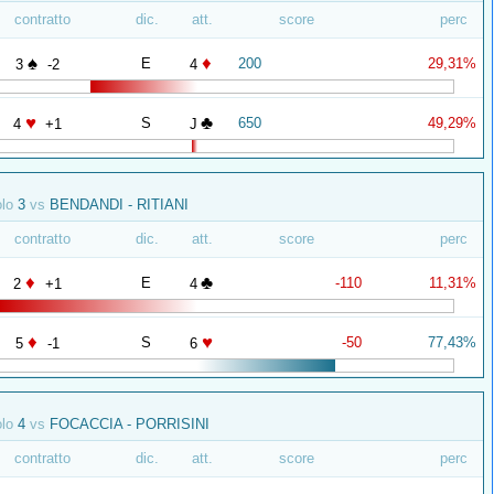
contratto
dic.
att.
score
perc
♠
♦
E
200
29,31%
3
-2
4
♥
♣
S
650
49,29%
4
+1
J
olo
3
vs
BENDANDI - RITIANI
contratto
dic.
att.
score
perc
♦
♣
E
-110
11,31%
2
+1
4
♦
♥
S
-50
77,43%
5
-1
6
olo
4
vs
FOCACCIA - PORRISINI
contratto
dic.
att.
score
perc