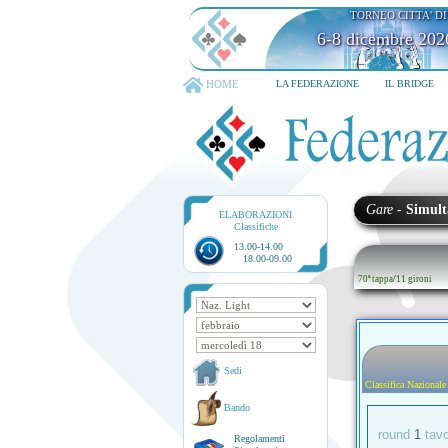
TORNEO CITTA' D
6-8 dicembre 202
HOME
LA FEDERAZIONE
IL BRIDGE
Gare
-
Simult
ELABORAZIONI
Classifiche
13.00-14.00
18.00-09.00
70ª tappa
/
11 gironi
Sedi
Classifica Nazionale
Bando
round
1
tav
Regolamenti