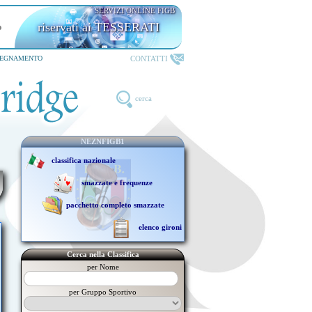
SERVIZI ONLINE FIGB
riservati ai TESSERATI
CONTATTI
SEGNAMENTO
cerca
NEZNFIGB1
classifica nazionale
smazzate e frequenze
pacchetto completo smazzate
elenco gironi
Cerca nella Classifica
per Nome
per Gruppo Sportivo