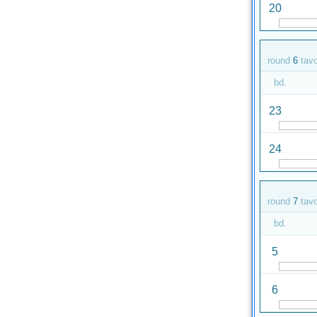
20
round
6
tav
bd.
23
24
round
7
tav
bd.
5
6