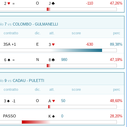
♥
♣
O
-110
47,26%
2
=
J
olo
7
vs
COLOMBO - GULMANELLI
contratto
dic.
att.
score
perc
♥
3SA +1
E
-630
89,38%
3
♠
♣
N
980
47,19%
6
=
8
olo
9
vs
CADAU - PULETTI
contratto
dic.
att.
score
perc
♠
♥
O
50
48,60%
3
-1
A
♠
PASSO
0
28,20%
K