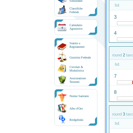
Simultanei
bd.
Classifiche
Federali
3
Calendario
7
Agonistico
4
Statuto e
Regolamenti
round
2
tav
Giustizia Federale
bd.
Circolari &
Modulistica
7
Assicurazione
Tesserati
8
Norme Sanitarie
Albo d'Oro
round
3
tav
Bridgelinks
bd.