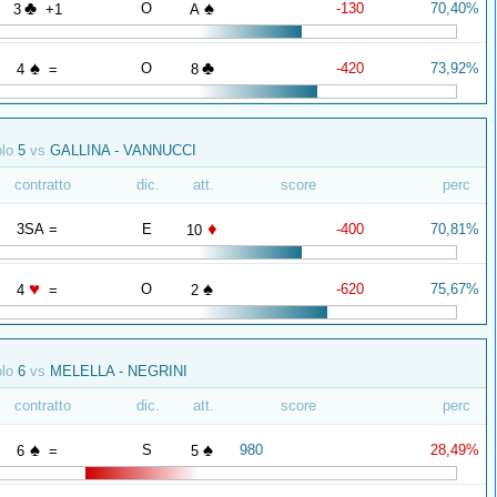
♣
♠
O
-130
70,40%
3
+1
A
♠
♣
O
-420
73,92%
4
=
8
olo
5
vs
GALLINA - VANNUCCI
contratto
dic.
att.
score
perc
♦
3SA =
E
-400
70,81%
10
♥
♠
O
-620
75,67%
4
=
2
olo
6
vs
MELELLA - NEGRINI
contratto
dic.
att.
score
perc
♠
♠
S
980
28,49%
6
=
5