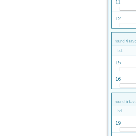
11
12
round
4
tav
bd.
15
16
round
5
tav
bd.
19