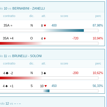
olo
10
vs
BERNABINI - ZANELLI
contratto
dic.
att.
score
perc
♥
3SA =
N
400
87,98%
8
♦
3SA +4
O
-720
10,94%
4
olo
11
vs
BRUNELLI - SOLONI
contratto
dic.
att.
score
perc
♣
♠
N
-200
10,62%
4
-2
3
♠
♥
S
450
56,33%
4
+1
10
volo
12
vs
-- - --