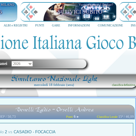
I MILANO
Vuoi imparare il Bridge?
6
SCRIVICI SUBITO
ALBI e REGISTRI
PUNTI
GARE
INFORMAZIONI
COMUNICAZIONE
IN
anei
Simultaneo Nazionale Light
mercoledì 18 febbraio (sera)
classifica definitiva
Benelli Egidio - Orselli Andrea
6
83ª / 50,73
►
15ª / 46,09
Punti
Classifica Locale
olo
2
vs
CASADIO - FOCACCIA