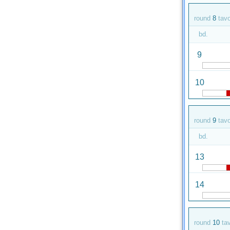
round
8
tav
bd.
9
10
round
9
tav
bd.
13
14
round
10
ta