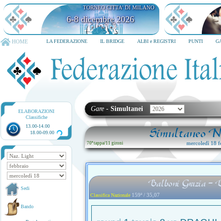
TORNEO CITTA' DI MILANO
6-8 dicembre 2026
HOME
LA FEDERAZIONE
IL BRIDGE
ALBI e REGISTRI
PUNTI
G
Gare
-
Simultanei
ELABORAZIONI
Classifiche
13.00-14.00
Simultaneo Na
18.00-09.00
mercoledì 18 f
70ª tappa
/
11 gironi
Balboni Grazia - 
Sedi
159ª / 35,07
Classifica Nazionale
Bando