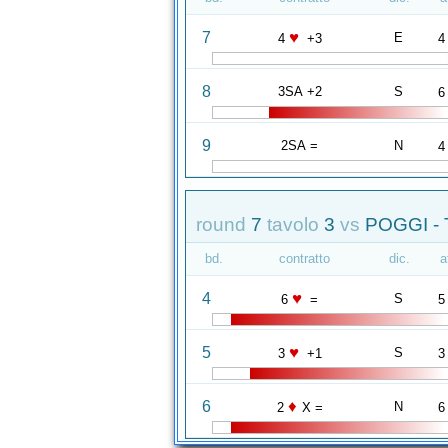
♥
7
E
4
+3
4
8
3SA +2
S
6
9
2SA =
N
4
round
7
tavolo
3
vs
POGGI -
bd.
contratto
dic.
a
♥
4
S
6
=
5
♥
5
S
3
+1
3
♦
6
N
2
X =
6