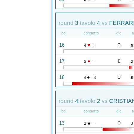
round
3
tavolo
4
vs
FERRARI
bd.
contratto
dic.
a
♥
16
O
4
=
9
♦
17
E
3
=
2
♠
18
O
4
-3
9
round
4
tavolo
2
vs
CRISTIAN
bd.
contratto
dic.
a
♠
13
O
2
=
J