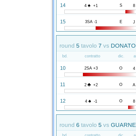
♠
14
S
4
+1
8
15
3SA -1
E
J
round
5
tavolo
7
vs
DONATO 
bd.
contratto
dic.
a
10
2SA +3
O
4
♣
11
O
2
+2
A
♠
12
O
4
-1
8
round
6
tavolo
5
vs
GUARNER
bd.
contratto
dic.
a