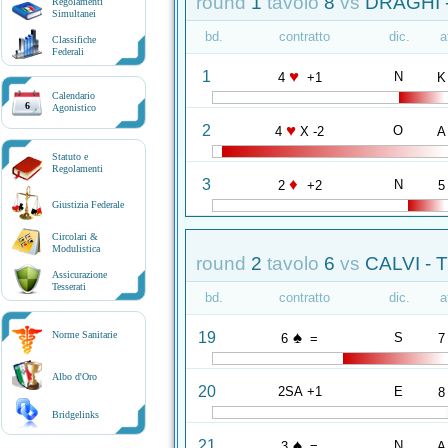
round
1
tavolo
8
vs
DRAGHI 
Regolamenti
Simultanei
bd.
contratto
dic.
a
Classifiche
Federali
♥
1
N
4
+1
K
Calendario
6
Agonistico
♥
2
O
4
X -2
A
Statuto e
Regolamenti
♦
3
N
2
+2
5
Giustizia Federale
Circolari &
Modulistica
round
2
tavolo
6
vs
CALVI - 
Assicurazione
Tesserati
bd.
contratto
dic.
a
♠
19
Norme Sanitarie
S
6
=
7
Albo d'Oro
20
2SA +1
E
8
Bridgelinks
♠
21
N
3
=
A