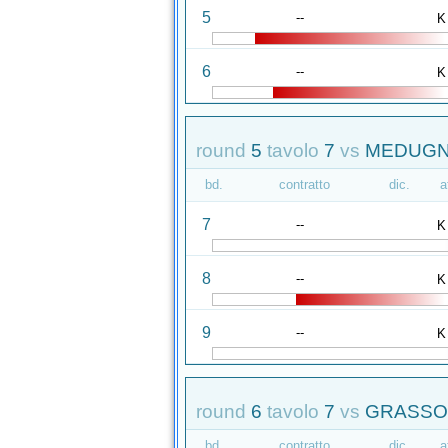
5
--
K
6
--
K
round
5
tavolo
7
vs
MEDUGNO
bd.
contratto
dic.
a
7
--
K
8
--
K
9
--
K
round
6
tavolo
7
vs
GRASSO 
bd.
contratto
dic.
a