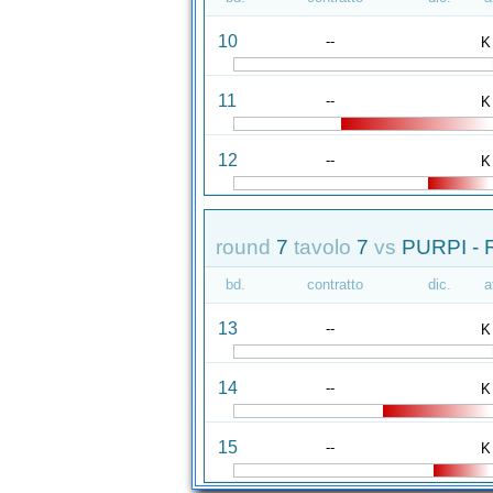
10
--
K
11
--
K
12
--
K
round
7
tavolo
7
vs
PURPI -
bd.
contratto
dic.
a
13
--
K
14
--
K
15
--
K