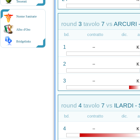
Tesserati
Norme Sanitarie
round
3
tavolo
7
vs
ARCURI 
Albo d'Oro
bd.
contratto
dic.
a
Bridgelinks
1
--
K
2
--
K
3
--
K
round
4
tavolo
7
vs
ILARDI -
bd.
contratto
dic.
a
4
--
K