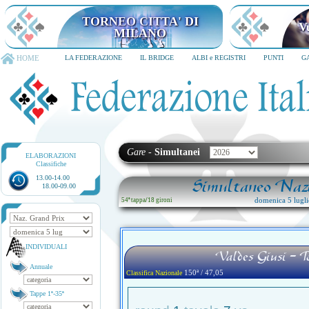
TORNEO CITTA' DI MILANO
6-8 dicembre 2026
HOME
LA FEDERAZIONE
IL BRIDGE
ALBI e REGISTRI
PUNTI
G
Gare
-
Simultanei
ELABORAZIONI
Classifiche
13.00-14.00
Simultaneo Nazi
18.00-09.00
domenica 5 lugl
54ª tappa
/
18 gironi
INDIVIDUALI
Valdes Giusi - 
Annuale
150ª / 47,05
Classifica Nazionale
Tappe 1ª-35ª