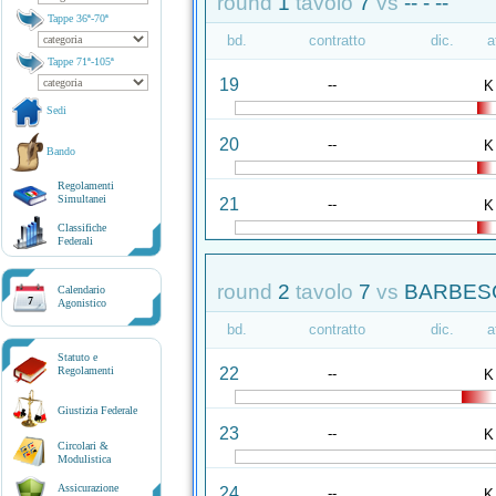
round
1
tavolo
7
vs
-- - --
Tappe 36ª-70ª
bd.
contratto
dic.
a
Tappe 71ª-105ª
19
--
K
Sedi
20
--
K
Bando
Regolamenti
Simultanei
21
--
K
Classifiche
Federali
round
2
tavolo
7
vs
BARBESC
Calendario
7
Agonistico
bd.
contratto
dic.
a
Statuto e
22
Regolamenti
--
K
Giustizia Federale
23
--
K
Circolari &
Modulistica
Assicurazione
24
--
K