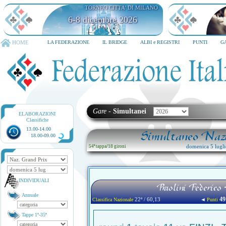
TORNEO CITTA' DI MILANO
6-8 dicembre 2026
HOME
LA FEDERAZIONE
IL BRIDGE
ALBI e REGISTRI
PUNTI
G
Gare
-
Simultanei
ELABORAZIONI
Classifiche
13.00-14.00
Simultaneo Nazi
18.00-09.00
domenica 5 lugl
54ª tappa
/
18 gironi
INDIVIDUALI
Praolini Federico
Annuale
49
22ª / 60,13
◄
Classifica Nazionale
Punti
Tappe 1ª-35ª