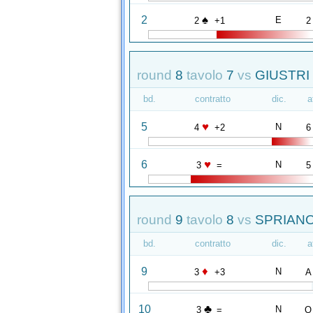
♠
2
E
2
+1
2
round
8
tavolo
7
vs
GIUSTRI
bd.
contratto
dic.
a
♥
5
N
4
+2
6
♥
6
N
3
=
5
round
9
tavolo
8
vs
SPRIANO
bd.
contratto
dic.
a
♦
9
N
3
+3
A
♣
10
N
3
=
Q