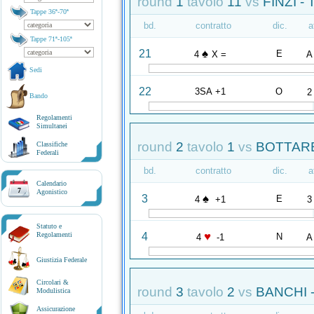
round
1
tavolo
11
vs
FINZI -
Tappe 36ª-70ª
bd.
contratto
dic.
a
Tappe 71ª-105ª
♠
21
E
4
X =
A
Sedi
22
3SA +1
O
2
Bando
Regolamenti
Simultanei
round
2
tavolo
1
vs
BOTTARE
Classifiche
Federali
bd.
contratto
dic.
a
Calendario
7
Agonistico
♠
3
E
4
+1
3
Statuto e
♥
4
Regolamenti
N
4
-1
A
Giustizia Federale
Circolari &
round
3
tavolo
2
vs
BANCHI 
Modulistica
Assicurazione