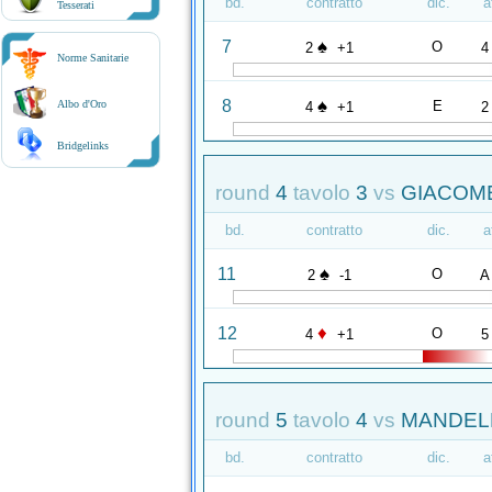
bd.
contratto
dic.
a
Tesserati
♠
7
O
2
+1
4
Norme Sanitarie
♠
8
E
Albo d'Oro
4
+1
2
Bridgelinks
round
4
tavolo
3
vs
GIACOME
bd.
contratto
dic.
a
♠
11
O
2
-1
A
♦
12
O
4
+1
5
round
5
tavolo
4
vs
MANDELLI
bd.
contratto
dic.
a