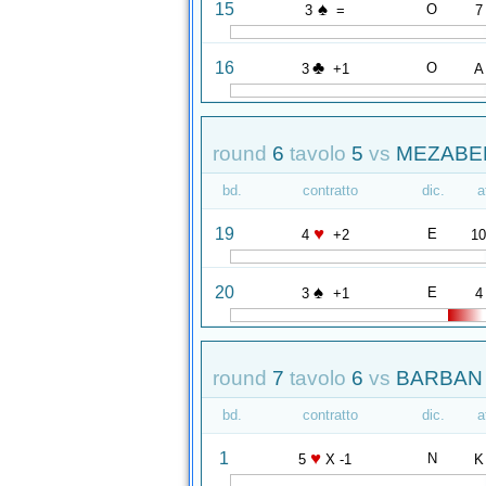
♠
15
O
3
=
7
♣
16
O
3
+1
A
round
6
tavolo
5
vs
MEZABER
bd.
contratto
dic.
a
♥
19
E
4
+2
1
♠
20
E
3
+1
4
round
7
tavolo
6
vs
BARBAN 
bd.
contratto
dic.
a
♥
1
N
5
X -1
K