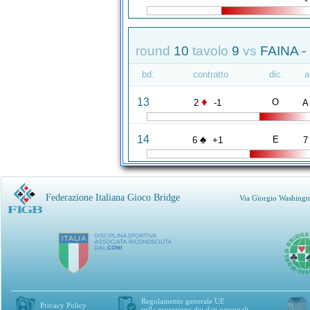
round
10
tavolo
9
vs
FAINA -
bd.
contratto
dic.
a
♦
13
O
2
-1
A
♠
14
E
6
+1
7
Federazione Italiana Gioco Bridge
Via Giorgio Washingt
Regolamento generale UE
Privacy Policy
sulla protezione dei dati personali