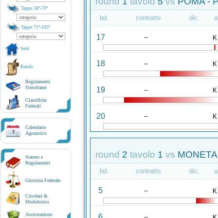
round
1
tavolo
5
vs
POMA - 
Tappe 36ª-70ª
bd.
contratto
dic.
a
Tappe 71ª-105ª
17
--
K
Sedi
18
--
K
Bando
Regolamenti
Simultanei
19
--
K
Classifiche
Federali
20
--
K
Calendario
7
Agonistico
round
2
tavolo
1
vs
MONETA 
Statuto e
Regolamenti
bd.
contratto
dic.
a
Giustizia Federale
5
--
K
Circolari &
Modulistica
Assicurazione
6
--
K