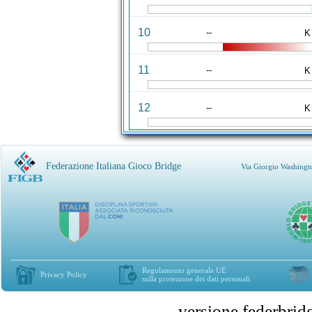
10
--
K
11
--
K
12
--
K
Federazione Italiana Gioco Bridge
Via Giorgio Washingt
Regolamento generale UE
Privacy Policy
sulla protezione dei dati personali
versione federbr