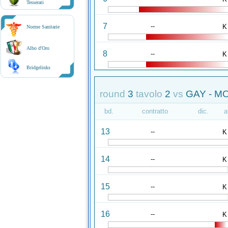
Tesserati
7
--
K
Norme Sanitarie
Albo d'Oro
8
--
K
Bridgelinks
round
3
tavolo
2
vs
GAY - M
bd.
contratto
dic.
a
13
--
K
14
--
K
15
--
K
16
--
K