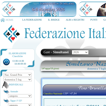
TORNEO CITTA' DI MILANO
6-8 dicembre 2026
HOME
LA FEDERAZIONE
IL BRIDGE
ALBI e REGISTRI
PUNTI
G
Gare
-
Simultanei
ELABORAZIONI
Classifiche
13.00-14.00
Simultaneo Nazi
18.00-09.00
domenica 5 lugl
54ª tappa
/
18 gironi
INDIVIDUALI
Pino Brunella
Annuale
139ª / 47,84
Classifica Nazionale
Tappe 1ª-35ª