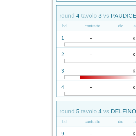
round
4
tavolo
3
vs
PAUDICE
bd.
contratto
dic.
a
1
--
K
2
--
K
3
--
K
4
--
K
round
5
tavolo
4
vs
DELFINO
bd.
contratto
dic.
a
9
--
K