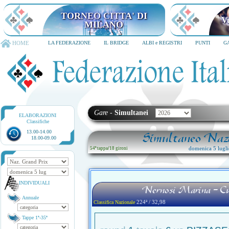
TORNEO CITTA' DI
V
MILANO
HOME
LA FEDERAZIONE
IL BRIDGE
ALBI e REGISTRI
PUNTI
G
Gare
-
Simultanei
ELABORAZIONI
Classifiche
13.00-14.00
Simultaneo Nazi
18.00-09.00
domenica 5 lugl
54ª tappa
/
18 gironi
INDIVIDUALI
Nernosi Marina - Cu
Annuale
224ª / 32,98
Classifica Nazionale
Tappe 1ª-35ª