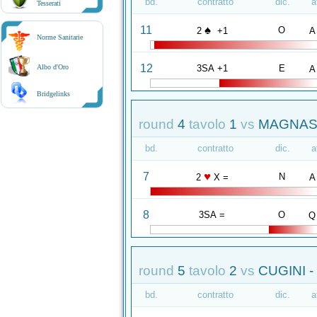
bd.
contratto
dic.
a
Tesserati
♠
11
O
2
+1
A
Norme Sanitarie
12
3SA +1
E
Albo d'Oro
A
Bridgelinks
round
4
tavolo
1
vs
MAGNASC
bd.
contratto
dic.
a
♥
7
N
2
X =
A
8
3SA =
O
Q
round
5
tavolo
2
vs
CUGINI -
bd.
contratto
dic.
a