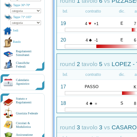
round
1
tavolo
6
vs
PIZZASE
Tappe 36ª-70ª
bd.
contratto
dic.
a
Tappe 71ª-105ª
♥
19
E
4
+1
7
Sedi
♠
20
E
4
-1
6
Bando
Regolamenti
Simultanei
round
2
tavolo
5
vs
LOPEZ -
Classifiche
Federali
bd.
contratto
dic.
a
Calendario
7
Agonistico
17
PASSO
K
Statuto e
♠
18
Regolamenti
S
4
=
8
Giustizia Federale
Circolari &
round
3
tavolo
3
vs
CASAROL
Modulistica
Assicurazione