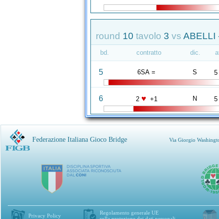
round
10
tavolo
3
vs
ABELLI 
bd.
contratto
dic.
a
5
6SA =
S
5
♥
6
N
2
+1
5
Federazione Italiana Gioco Bridge
Via Giorgio Washingt
Regolamento generale UE
Privacy Policy
sulla protezione dei dati personali