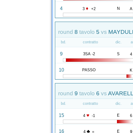
♦
4
N
3
+2
A
round
8
tavolo
5
vs
MAYDULLI
bd.
contratto
dic.
a
9
3SA -2
S
4
10
PASSO
K
round
9
tavolo
6
vs
AVARELL
bd.
contratto
dic.
a
♥
15
E
4
-1
6
♣
16
E
4
=
9