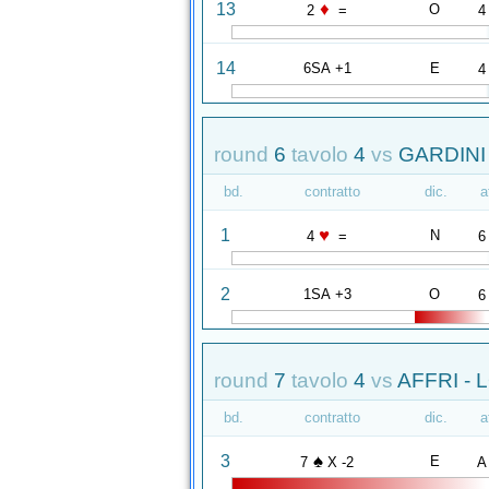
♦
13
O
2
=
4
14
6SA +1
E
4
round
6
tavolo
4
vs
GARDINI 
bd.
contratto
dic.
a
♥
1
N
4
=
6
2
1SA +3
O
6
round
7
tavolo
4
vs
AFFRI -
bd.
contratto
dic.
a
♠
3
E
7
X -2
A