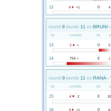
♦
12
O
4
+1
4
round
8
tavolo
11
vs
BRUNI 
bd.
contratto
dic.
a
♦
13
O
2
=
5
14
7SA =
E
J
round
9
tavolo
11
vs
RANA -
bd.
contratto
dic.
a
♥
15
E
4
-2
1
♦
16
O
3
+1
A