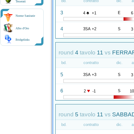
bd.
contratto
dic.
a
Tesserati
♠
3
E
4
+1
6
Norme Sanitarie
4
3SA +2
S
Albo d'Oro
3
Bridgelinks
round
4
tavolo
11
vs
FERRAR
bd.
contratto
dic.
a
5
3SA +3
S
3
♥
6
S
2
-1
1
round
5
tavolo
11
vs
SABBADI
bd.
contratto
dic.
a