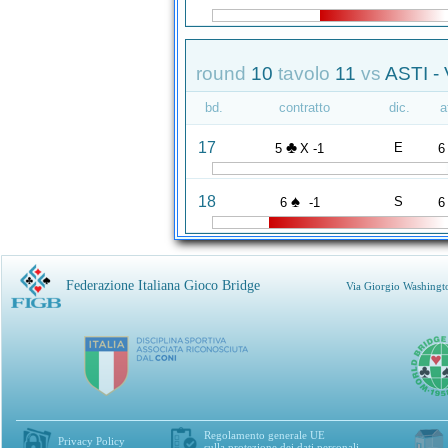
round
10
tavolo
11
vs
ASTI 
bd.
contratto
dic.
a
♣
17
E
5
X -1
6
♠
18
S
6
-1
6
Federazione Italiana Gioco Bridge
Via Giorgio Washingt
Regolamento generale UE
Privacy Policy
sulla protezione dei dati personali