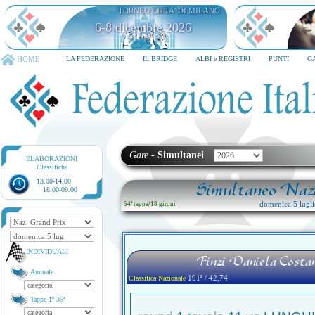
TORNEO CITTA' DI MILANO
6-8 dicembre 2026
HOME
LA FEDERAZIONE
IL BRIDGE
ALBI e REGISTRI
PUNTI
G
Gare
-
Simultanei
ELABORAZIONI
Classifiche
13.00-14.00
Simultaneo Nazi
18.00-09.00
domenica 5 lugl
54ª tappa
/
18 gironi
INDIVIDUALI
Finzi Daniela Costan
Annuale
191ª / 42,74
Classifica Nazionale
Tappe 1ª-35ª