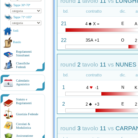
round
1
tavolo
11
vs
LUNGHI 
Tappe 36ª-70ª
bd.
contratto
dic.
a
Tappe 71ª-105ª
♠
21
E
4
X =
A
Sedi
22
3SA +1
O
2
Bando
Regolamenti
Simultanei
round
2
tavolo
11
vs
NUNES 
Classifiche
Federali
bd.
contratto
dic.
a
Calendario
6
Agonistico
♥
1
N
4
-1
K
Statuto e
♠
2
Regolamenti
E
2
+3
2
Giustizia Federale
Circolari &
round
3
tavolo
11
vs
CARPAN
Modulistica
Assicurazione