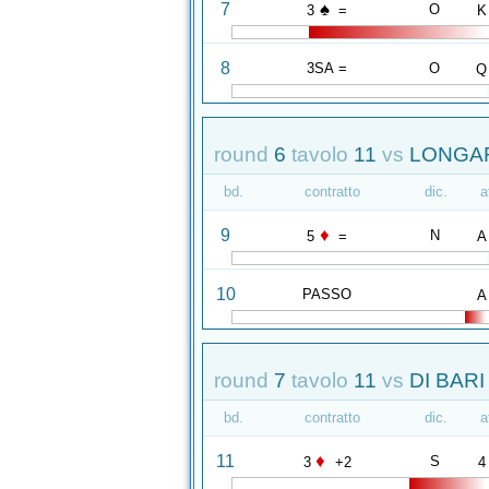
♠
7
O
3
=
K
8
3SA =
O
Q
round
6
tavolo
11
vs
LONGAR
bd.
contratto
dic.
a
♦
9
N
5
=
A
10
PASSO
A
round
7
tavolo
11
vs
DI BARI
bd.
contratto
dic.
a
♦
11
S
3
+2
4