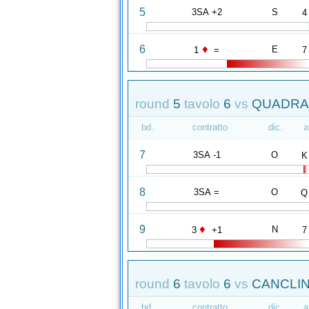
5
3SA +2
S
4
♦
6
E
1
=
7
round
5
tavolo
6
vs
QUADRAN
bd.
contratto
dic.
a
7
3SA -1
O
K
8
3SA =
O
Q
♦
9
N
3
+1
7
round
6
tavolo
6
vs
CANCLIN
bd.
contratto
dic.
a