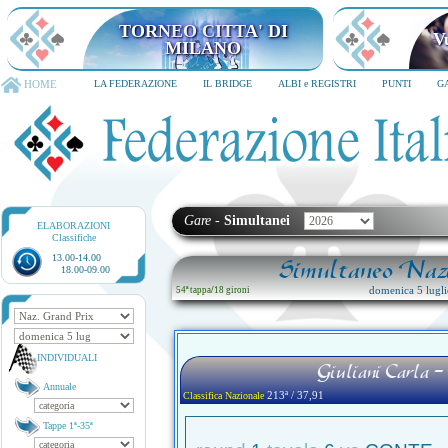
TORNEO CITTA' DI MILANO
6-8 dicembre 2026
HOME
LA FEDERAZIONE
IL BRIDGE
ALBI e REGISTRI
PUNTI
G
Gare
-
Simultanei
ELABORAZIONI
Classifiche
13.00-14.00
Simultaneo Nazi
18.00-09.00
domenica 5 lugl
54ª tappa
/
18 gironi
INDIVIDUALI
Giuliani Carla -
Annuale
213ª / 37,91
Classifica Nazionale
Tappe 1ª-35ª