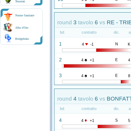
Tesserati
Norme Sanitarie
round
3
tavolo
6
vs
RE - TRI
Albo d'Oro
bd.
contratto
dic.
a
Bridgelinks
♥
1
N
4
-1
K
♠
2
E
4
+1
4
♠
3
E
4
+1
8
round
4
tavolo
6
vs
BONFATT
bd.
contratto
dic.
a
♦
4
S
4
+1
5