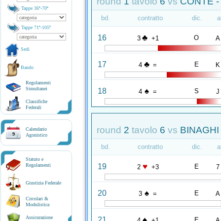
round
1
tavolo
6
vs
CONTE -
Tappe 36ª-70ª
bd.
contratto
dic.
a
Tappe 71ª-105ª
♣
16
O
3
+1
A
Sedi
♣
17
E
4
=
K
Bando
Regolamenti
Simultanei
♠
18
S
4
=
J
Classifiche
Federali
round
2
tavolo
6
vs
BINAGHI
Calendario
9
Agonistico
bd.
contratto
dic.
a
Statuto e
♥
19
Regolamenti
E
2
+3
7
Giustizia Federale
♠
20
E
3
=
A
Circolari &
Modulistica
Assicurazione
♠
21
E
4
+1
A