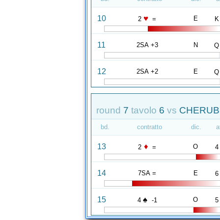
♥
10
E
2
=
K
11
2SA +3
N
Q
12
2SA +2
E
Q
round
7
tavolo
6
vs
CHERUBI
bd.
contratto
dic.
a
♦
13
O
2
=
4
14
7SA =
E
6
♠
15
O
4
-1
5