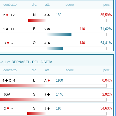
contratto
dic.
att.
score
perc
♦
♠
N
130
35,59%
2
+2
4
♠
♣
E
-110
71,62%
1
+1
9
♥
♠
O
-140
64,41%
3
=
A
olo
1
vs
BERNABEI - DELLA SETA
contratto
dic.
att.
score
perc
♣
♦
E
1100
0,04%
4
X -4
A
♣
6SA =
S
1440
2,92%
3
♥
♠
S
110
34,63%
2
=
2