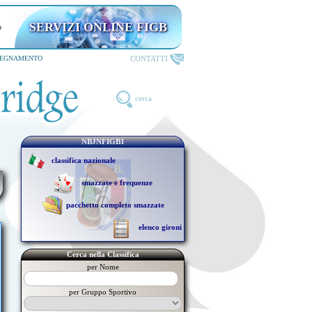
SERVIZI ONLINE FIGB
riservati ai TESSERATI
CONTATTI
SEGNAMENTO
cerca
NBJNFIGB1
classifica nazionale
smazzate e frequenze
pacchetto completo smazzate
elenco gironi
Cerca nella Classifica
per Nome
per Gruppo Sportivo