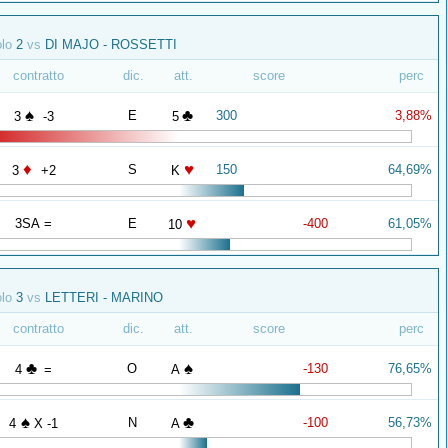
olo
2
vs
DI MAJO - ROSSETTI
contratto
dic.
att.
score
perc
♠
♣
E
300
3,88%
3
-3
5
♦
♥
S
150
64,69%
3
+2
K
♥
3SA =
E
-400
61,05%
10
olo
3
vs
LETTERI - MARINO
contratto
dic.
att.
score
perc
♣
♠
O
-130
76,65%
4
=
A
♠
♣
N
-100
56,73%
4
X -1
A