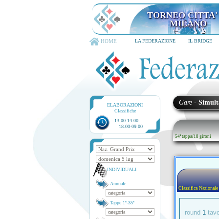
TORNEO CITTA' D
6-8 dicembre 202
HOME
LA FEDERAZIONE
IL BRIDGE
Gare
-
Simult
ELABORAZIONI
Classifiche
13.00-14.00
18.00-09.00
54ª tappa
/
18 gironi
INDIVIDUALI
Annuale
Classifica Nazionale
Tappe 1ª-35ª
round
1
tav