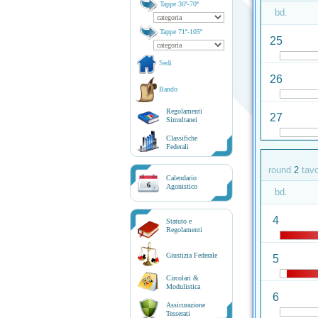
Tappe 36ª-70ª
bd.
Tappe 71ª-105ª
25
Sedi
26
Bando
Regolamenti
27
Simultanei
Classifiche
Federali
round
2
tav
Calendario
6
Agonistico
bd.
4
Statuto e
Regolamenti
Giustizia Federale
5
Circolari &
Modulistica
6
Assicurazione
Tesserati