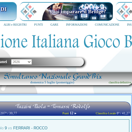
I MILANO
Vuoi imparare il Bridge?
6
SCRIVICI SUBITO
ALBI e REGISTRI
PUNTI
GARE
INFORMAZIONI
COMUNICAZIONE
IN
anei
Simultaneo Nazionale GrandPrix
domenica 5 luglio (pomeriggio)
classifica definitiva
Fazzini Paola - Tomassi Rodolfo
12
207ª / 39,77
►
8ª / 41,27
Punti
Classifica Locale
olo
9
vs
FERRARI - ROCCO