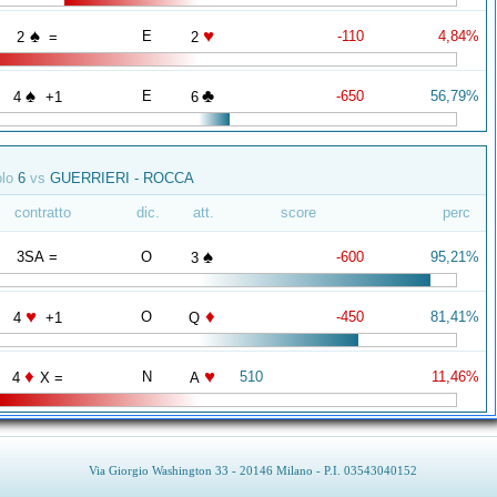
♠
♥
E
-110
4,84%
2
=
2
♠
♣
E
-650
56,79%
4
+1
6
olo
6
vs
GUERRIERI - ROCCA
contratto
dic.
att.
score
perc
♠
3SA =
O
-600
95,21%
3
♥
♦
O
-450
81,41%
4
+1
Q
♦
♥
N
510
11,46%
4
X =
A
Via Giorgio Washington 33 - 20146 Milano - P.I. 03543040152