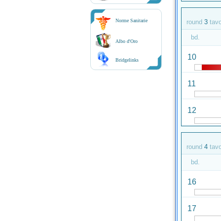
Norme Sanitarie
round
3
tav
bd.
Albo d'Oro
10
Bridgelinks
11
12
round
4
tav
bd.
16
17