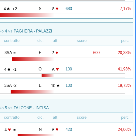
♠
♥
S
680
7,17%
4
+2
8
olo
4
vs
PAGHERA - PALAZZI
contratto
dic.
att.
score
perc
♦
3SA =
E
-600
20,33%
3
♠
♥
O
100
41,93%
4
-1
A
♠
3SA -2
E
100
19,73%
10
olo
5
vs
FALCONE - INCISA
contratto
dic.
att.
score
perc
♥
♥
N
420
24,06%
4
=
6