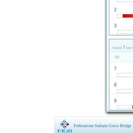
2
3
round
7
tav
bd.
7
8
9
Federazione Italiana Gioco Bridge