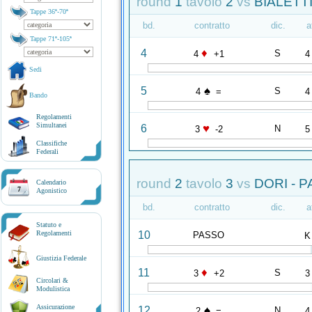
round
1
tavolo
2
vs
BIALETTI
Tappe 36ª-70ª
bd.
contratto
dic.
a
Tappe 71ª-105ª
♦
4
S
4
+1
4
Sedi
♠
5
S
4
=
4
Bando
Regolamenti
Simultanei
♥
6
N
3
-2
5
Classifiche
Federali
round
2
tavolo
3
vs
DORI - P
Calendario
7
Agonistico
bd.
contratto
dic.
a
Statuto e
10
Regolamenti
PASSO
K
Giustizia Federale
♦
11
S
3
+2
3
Circolari &
Modulistica
Assicurazione
♠
12
N
2
=
4