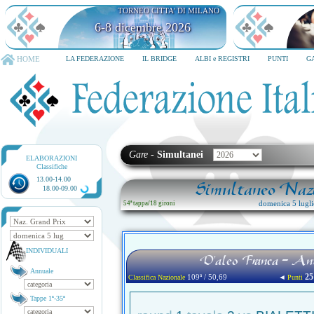
TORNEO CITTA' DI MILANO
6-8 dicembre 2026
HOME
LA FEDERAZIONE
IL BRIDGE
ALBI e REGISTRI
PUNTI
G
Gare
-
Simultanei
ELABORAZIONI
Classifiche
13.00-14.00
Simultaneo Nazi
18.00-09.00
domenica 5 lugl
54ª tappa
/
18 gironi
INDIVIDUALI
D'aleo Franca - An
Annuale
25
109ª / 50,69
◄
Classifica Nazionale
Punti
Tappe 1ª-35ª