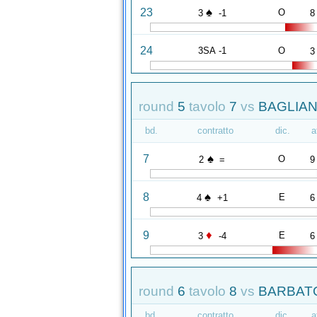
♠
23
O
3
-1
8
24
3SA -1
O
3
round
5
tavolo
7
vs
BAGLIANO
bd.
contratto
dic.
a
♠
7
O
2
=
9
♠
8
E
4
+1
6
♦
9
E
3
-4
6
round
6
tavolo
8
vs
BARBATO
bd.
contratto
dic.
a