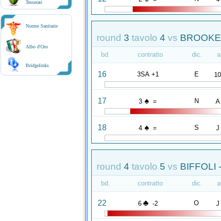
Tesserati
Norme Sanitarie
round
3
tavolo
4
vs
BROOKE 
Albo d'Oro
bd.
contratto
dic.
a
Bridgelinks
16
3SA +1
E
1
♠
17
N
3
=
A
♠
18
S
4
=
J
round
4
tavolo
5
vs
BIFFOLI
bd.
contratto
dic.
a
♣
22
O
6
-2
J