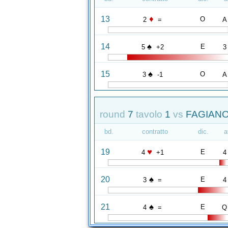
♦
13
O
2
=
A
♠
14
E
5
+2
3
♠
15
O
3
-1
A
round
7
tavolo
1
vs
FAGIANO
bd.
contratto
dic.
a
♥
19
E
4
+1
4
♠
20
E
3
=
4
♠
21
E
4
=
Q