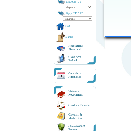
Tappe 36ª-70ª
Tappe 71ª-105ª
Sedi
Bando
Regolamenti
Simultanei
Classifiche
Federali
Calendario
8
Agonistico
Statuto e
Regolamenti
Giustizia Federale
Circolari &
Modulistica
Assicurazione
Tesserati