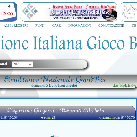
Cascina Era Sandigliano
ALBI e REGISTRI
PUNTI
GARE
INFORMAZIONI
COMUNICAZIONE
IN
anei
Simultaneo Nazionale GrandPrix
domenica 5 luglio (pomeriggio)
classifica definitiva
D'agostino Gregorio - Barsanti Michela
24
116ª / 50,36
◄
6ª / 50,70
Punti
Classifica Locale