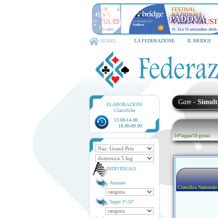
PADOVA
HOME
LA FEDERAZIONE
IL BRIDGE
Gare
-
Simult
ELABORAZIONI
Classifiche
13.00-14.00
18.00-09.00
54ª tappa
/
18 gironi
INDIVIDUALI
Annuale
Classifica Nazionale
Tappe 1ª-35ª