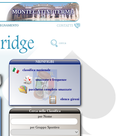
MONTECATINI TERME
CONTATTI
SEGNAMENTO
cerca
NBJNFIGB1
classifica nazionale
smazzate e frequenze
pacchetto completo smazzate
elenco gironi
Cerca nella Classifica
per Nome
per Gruppo Sportivo