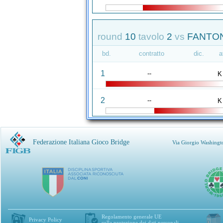
round
10
tavolo
2
vs
FANTON
bd.
contratto
dic.
a
1
--
K
2
--
K
Federazione Italiana Gioco Bridge
Via Giorgio Washingt
Regolamento generale UE
Privacy Policy
sulla protezione dei dati personali