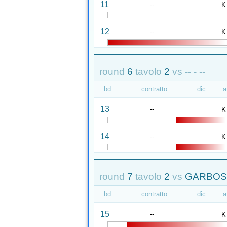
11
--
K
12
--
K
round
6
tavolo
2
vs
-- - --
bd.
contratto
dic.
a
13
--
K
14
--
K
round
7
tavolo
2
vs
GARBOSI
bd.
contratto
dic.
a
15
--
K