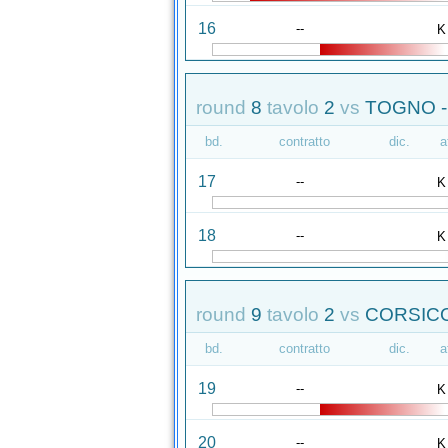
16
--
K
round
8
tavolo
2
vs
TOGNO -
bd.
contratto
dic.
a
17
--
K
18
--
K
round
9
tavolo
2
vs
CORSICO
bd.
contratto
dic.
a
19
--
K
20
--
K