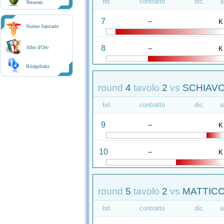
bd.
contratto
dic.
a
Tesserati
7
--
K
Norme Sanitarie
8
--
Albo d'Oro
K
Bridgelinks
round
4
tavolo
2
vs
SCHIAVO
bd.
contratto
dic.
a
9
--
K
10
--
K
round
5
tavolo
2
vs
MATTICCH
bd.
contratto
dic.
a