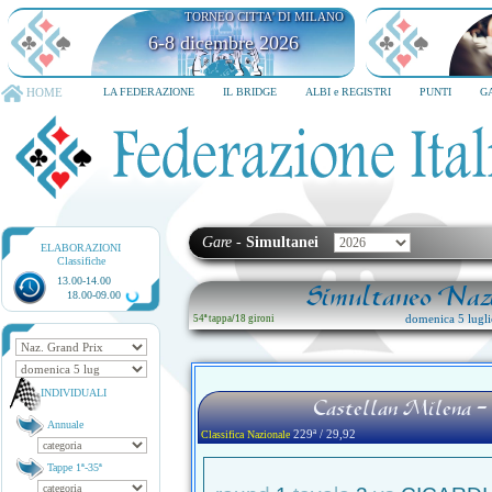
TORNEO CITTA' DI MILANO
6-8 dicembre 2026
HOME
LA FEDERAZIONE
IL BRIDGE
ALBI e REGISTRI
PUNTI
G
Gare
-
Simultanei
ELABORAZIONI
Classifiche
13.00-14.00
Simultaneo Nazi
18.00-09.00
domenica 5 lugl
54ª tappa
/
18 gironi
INDIVIDUALI
Castellan Milena -
Annuale
229ª / 29,92
Classifica Nazionale
Tappe 1ª-35ª