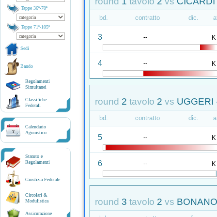
round
1
tavolo
2
vs
CICARDI
Tappe 36ª-70ª
bd.
contratto
dic.
a
Tappe 71ª-105ª
3
--
K
Sedi
4
--
K
Bando
Regolamenti
Simultanei
round
2
tavolo
2
vs
UGGERI 
Classifiche
Federali
bd.
contratto
dic.
a
Calendario
7
Agonistico
5
--
K
Statuto e
6
Regolamenti
--
K
Giustizia Federale
Circolari &
round
3
tavolo
2
vs
BONANOM
Modulistica
Assicurazione