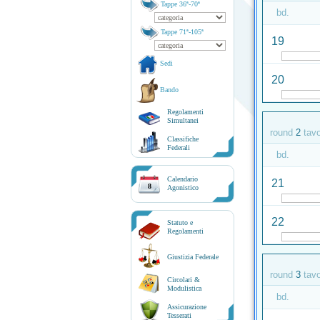
Tappe 36ª-70ª
bd.
Tappe 71ª-105ª
19
Sedi
20
Bando
Regolamenti
Simultanei
round
2
tav
Classifiche
Federali
bd.
Calendario
21
8
Agonistico
22
Statuto e
Regolamenti
Giustizia Federale
round
3
tav
Circolari &
Modulistica
bd.
Assicurazione
Tesserati