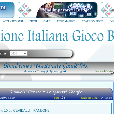
I MILANO
Vuoi imparare il Bridge?
6
SCRIVICI SUBITO
ALBI e REGISTRI
PUNTI
GARE
INFORMAZIONI
COMUNICAZIONE
IN
anei
Simultaneo Nazionale GrandPrix
domenica 31 maggio (pomeriggio)
classifica definitiva
Zambelli Oreste - Longaretti Giorgio
12
219ª / 38,29
►
12ª / 38,06
Punti
Classifica Locale
olo
10
vs
CEVIDALLI - RANDONE