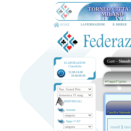
TORNEO CITTA' D
6-8 dicembre 202
HOME
LA FEDERAZIONE
IL BRIDGE
Gare
-
Simult
ELABORAZIONI
Classifiche
13.00-14.00
18.00-09.00
44ª tappa
/
17 gironi
INDIVIDUALI
Annuale
Classifica Nazionale
Tappe 1ª-35ª
round
1
tav