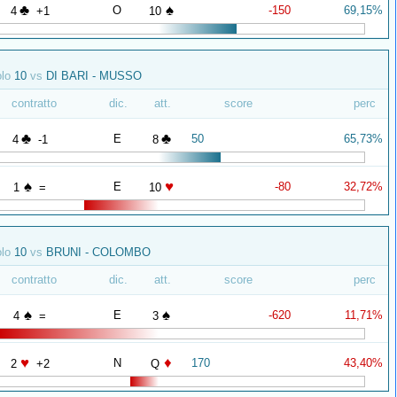
♣
♠
O
-150
69,15%
4
+1
10
olo
10
vs
DI BARI - MUSSO
contratto
dic.
att.
score
perc
♣
♣
E
50
65,73%
4
-1
8
♠
♥
E
-80
32,72%
1
=
10
olo
10
vs
BRUNI - COLOMBO
contratto
dic.
att.
score
perc
♠
♠
E
-620
11,71%
4
=
3
♥
♦
N
170
43,40%
2
+2
Q