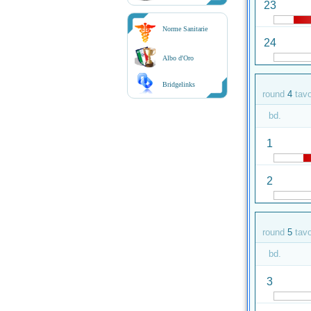
23
Norme Sanitarie
24
Albo d'Oro
Bridgelinks
round
4
tav
bd.
1
2
round
5
tav
bd.
3