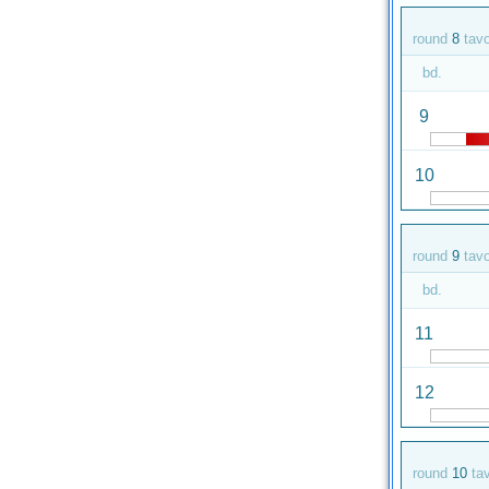
round
8
tav
bd.
9
10
round
9
tav
bd.
11
12
round
10
ta