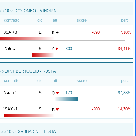
olo
10
vs
COLOMBO - MINORINI
contratto
dic.
att.
score
perc
♠
3SA +3
E
-690
7,18%
K
♣
♦
S
600
34,41%
5
=
6
olo
10
vs
BERTOGLIO - RUSPA
contratto
dic.
att.
score
perc
♠
♥
S
170
67,88%
3
+1
Q
♥
1SAX -1
S
-200
14,70%
K
volo
10
vs
SABBADINI - TESTA