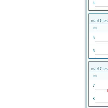
4
round
6
tav
bd.
5
6
round
7
tav
bd.
7
8