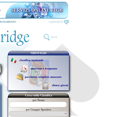
SERVIZI ONLINE FIGB
riservati ai TESSERATI
CONTATTI
SEGNAMENTO
cerca
NB9NFIGB1
classifica nazionale
smazzate e frequenze
pacchetto completo smazzate
elenco gironi
Cerca nella Classifica
per Nome
per Gruppo Sportivo