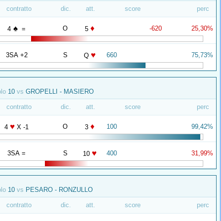
contratto
dic.
att.
score
perc
♠
♦
O
-620
25,30%
4
=
5
♥
3SA +2
S
660
75,73%
Q
olo
10
vs
GROPELLI - MASIERO
contratto
dic.
att.
score
perc
♥
♦
O
100
99,42%
4
X -1
3
♥
3SA =
S
400
31,99%
10
olo
10
vs
PESARO - RONZULLO
contratto
dic.
att.
score
perc