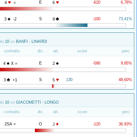
♥
♥
E
-620
6,78%
4
=
6
♠
♣
S
-100
73,41%
3
-2
9
olo
10
vs
BANFI - LINARDI
contratto
dic.
att.
score
perc
♠
♠
E
-590
9,85%
4
X =
2
♣
♥
S
130
48,60%
3
+1
5
olo
10
vs
GIACOMETTI - LONGO
contratto
dic.
att.
score
perc
♦
2SA =
O
-120
36,93%
J