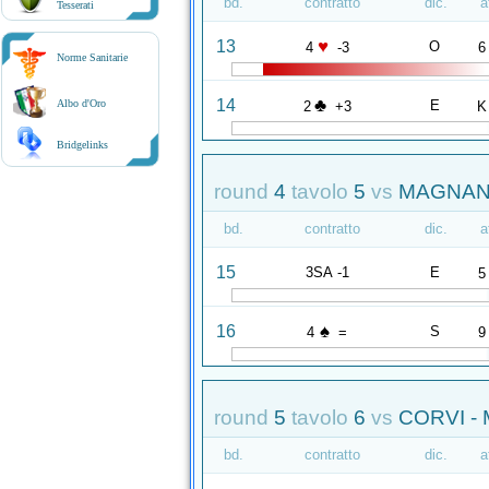
bd.
contratto
dic.
a
Tesserati
♥
13
O
4
-3
6
Norme Sanitarie
♣
14
E
Albo d'Oro
2
+3
K
Bridgelinks
round
4
tavolo
5
vs
MAGNANI
bd.
contratto
dic.
a
15
3SA -1
E
5
♠
16
S
4
=
9
round
5
tavolo
6
vs
CORVI -
bd.
contratto
dic.
a