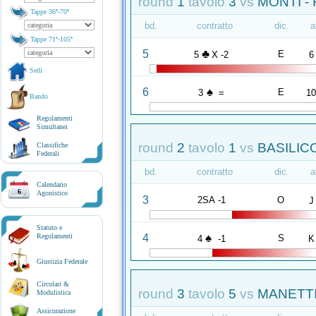
round
1
tavolo
3
vs
MONTI - 
Tappe 36ª-70ª
bd.
contratto
dic.
a
Tappe 71ª-105ª
♣
5
E
5
X -2
6
Sedi
♠
6
E
3
=
1
Bando
Regolamenti
Simultanei
round
2
tavolo
1
vs
BASILIC
Classifiche
Federali
bd.
contratto
dic.
a
Calendario
6
Agonistico
3
2SA -1
O
J
Statuto e
♠
4
Regolamenti
S
4
-1
K
Giustizia Federale
Circolari &
round
3
tavolo
5
vs
MANETTI
Modulistica
Assicurazione