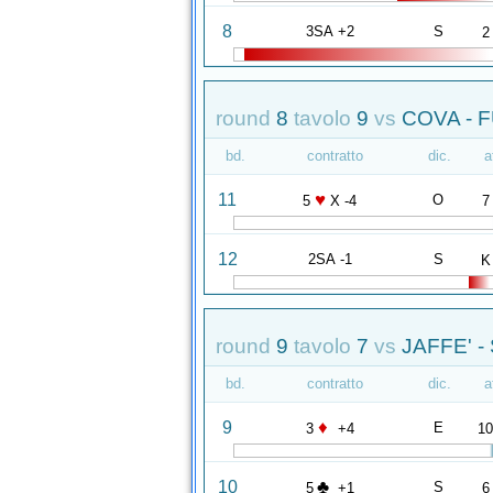
8
3SA +2
S
2
round
8
tavolo
9
vs
COVA - F
bd.
contratto
dic.
a
♥
11
O
5
X -4
7
12
2SA -1
S
K
round
9
tavolo
7
vs
JAFFE' -
bd.
contratto
dic.
a
♦
9
E
3
+4
1
♣
10
S
5
+1
6