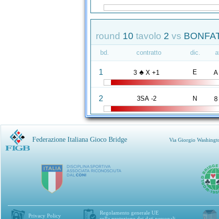
round
10
tavolo
2
vs
BONFAT
bd.
contratto
dic.
a
♠
1
E
3
X +1
A
2
3SA -2
N
8
Federazione Italiana Gioco Bridge
Via Giorgio Washingt
Regolamento generale UE
Privacy Policy
sulla protezione dei dati personali