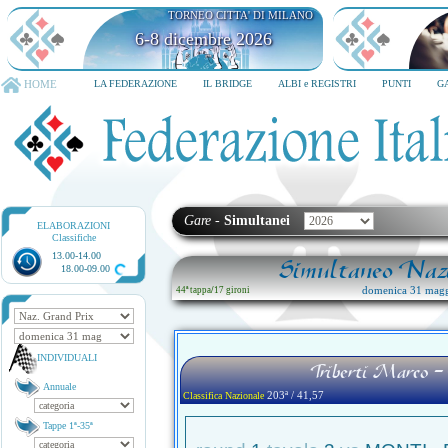
TORNEO CITTA' DI MILANO
6-8 dicembre 2026
HOME
LA FEDERAZIONE
IL BRIDGE
ALBI e REGISTRI
PUNTI
G
Gare
-
Simultanei
ELABORAZIONI
Classifiche
13.00-14.00
Simultaneo Nazi
18.00-09.00
domenica 31 magg
44ª tappa
/
17 gironi
INDIVIDUALI
Triberti Marco -
Annuale
203ª / 41,57
Classifica Nazionale
Tappe 1ª-35ª