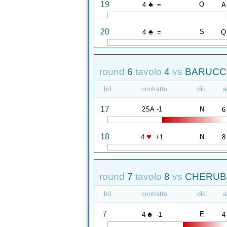
♠
19
O
4
=
A
♠
20
S
4
=
Q
round
6
tavolo
4
vs
BARUCCI
bd.
contratto
dic.
a
17
2SA -1
N
6
♥
18
N
4
+1
8
round
7
tavolo
8
vs
CHERUBI
bd.
contratto
dic.
a
♠
7
E
4
-1
4