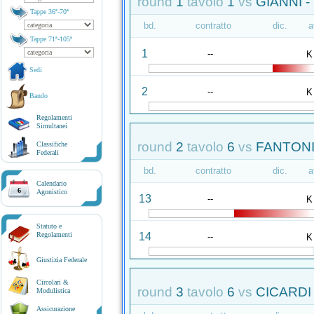
round
1
tavolo
1
vs
GIANNI -
Tappe 36ª-70ª
bd.
contratto
dic.
a
Tappe 71ª-105ª
1
--
K
Sedi
2
--
K
Bando
Regolamenti
Simultanei
round
2
tavolo
6
vs
FANTONI
Classifiche
Federali
bd.
contratto
dic.
a
Calendario
6
Agonistico
13
--
K
Statuto e
14
Regolamenti
--
K
Giustizia Federale
Circolari &
round
3
tavolo
6
vs
CICARDI
Modulistica
Assicurazione