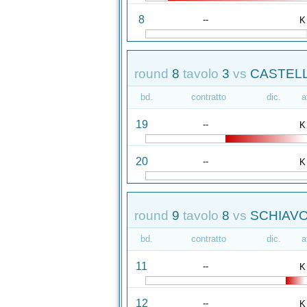
8
--
K
round
8
tavolo
3
vs
CASTELL
bd.
contratto
dic.
a
19
--
K
20
--
K
round
9
tavolo
8
vs
SCHIAVO
bd.
contratto
dic.
a
11
--
K
12
--
K