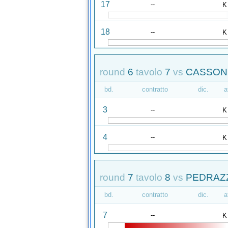
17
--
K
18
--
K
round
6
tavolo
7
vs
CASSONE
bd.
contratto
dic.
a
3
--
K
4
--
K
round
7
tavolo
8
vs
PEDRAZZO
bd.
contratto
dic.
a
7
--
K