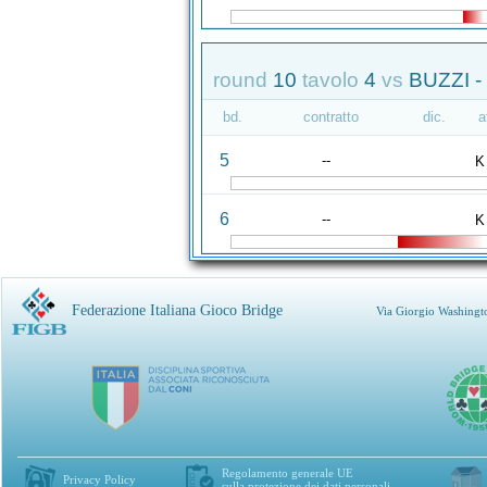
round
10
tavolo
4
vs
BUZZI -
bd.
contratto
dic.
a
5
--
K
6
--
K
Federazione Italiana Gioco Bridge
Via Giorgio Washingt
Regolamento generale UE
Privacy Policy
sulla protezione dei dati personali