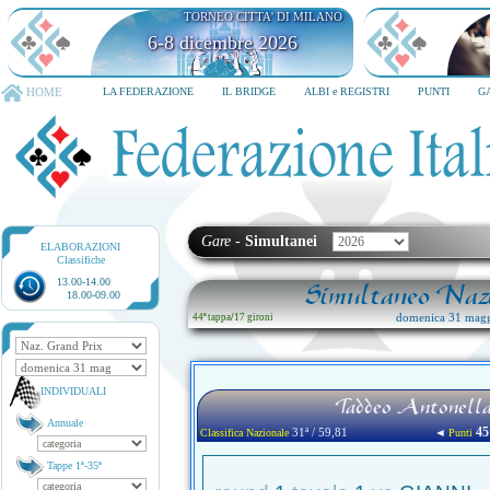
TORNEO CITTA' DI MILANO
6-8 dicembre 2026
HOME
LA FEDERAZIONE
IL BRIDGE
ALBI e REGISTRI
PUNTI
G
Gare
-
Simultanei
ELABORAZIONI
Classifiche
13.00-14.00
Simultaneo Nazi
18.00-09.00
domenica 31 magg
44ª tappa
/
17 gironi
INDIVIDUALI
Taddeo Antonella 
Annuale
45
31ª / 59,81
◄
Classifica Nazionale
Punti
Tappe 1ª-35ª