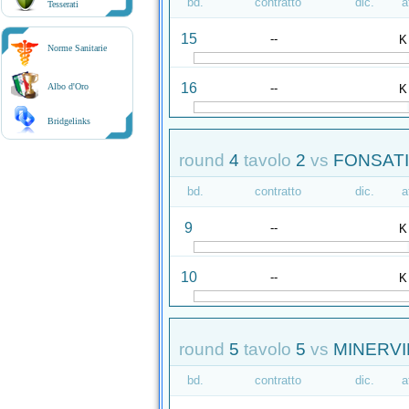
bd.
contratto
dic.
a
Tesserati
15
--
K
Norme Sanitarie
16
--
Albo d'Oro
K
Bridgelinks
round
4
tavolo
2
vs
FONSATI
bd.
contratto
dic.
a
9
--
K
10
--
K
round
5
tavolo
5
vs
MINERVIN
bd.
contratto
dic.
a