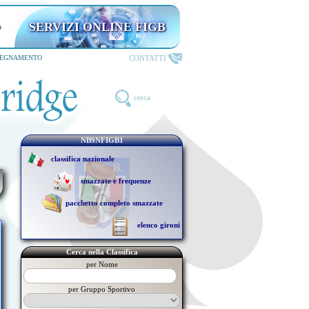
SERVIZI ONLINE FIGB
riservati ai TESSERATI
CONTATTI
SEGNAMENTO
cerca
NB9NFIGB1
classifica nazionale
smazzate e frequenze
pacchetto completo smazzate
elenco gironi
Cerca nella Classifica
per Nome
per Gruppo Sportivo