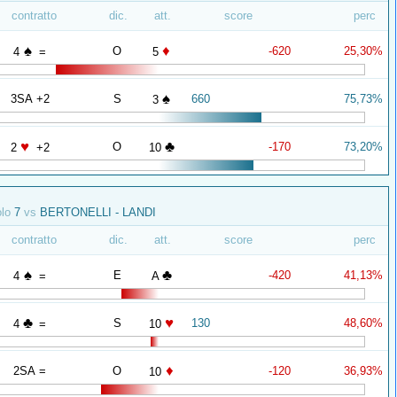
contratto
dic.
att.
score
perc
♠
♦
O
-620
25,30%
4
=
5
♠
3SA +2
S
660
75,73%
3
♥
♣
O
-170
73,20%
2
+2
10
olo
7
vs
BERTONELLI - LANDI
contratto
dic.
att.
score
perc
♠
♣
E
-420
41,13%
4
=
A
♣
♥
S
130
48,60%
4
=
10
♦
2SA =
O
-120
36,93%
10