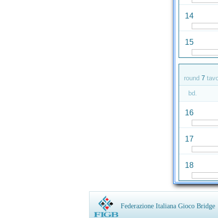
14
15
round
7
tav
bd.
16
17
18
Federazione Italiana Gioco Bridge