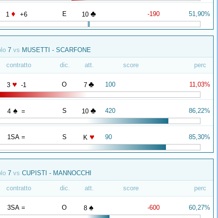
♦
♣
E
-190
51,90%
1
+6
10
olo
7
vs
MUSETTI - SCARFONE
contratto
dic.
att.
score
perc
♥
♣
O
100
11,03%
3
-1
7
♠
♣
S
420
86,22%
4
=
10
♥
1SA =
S
90
85,30%
K
olo
7
vs
CUPISTI - MANNOCCHI
contratto
dic.
att.
score
perc
♠
3SA =
O
-600
60,27%
8