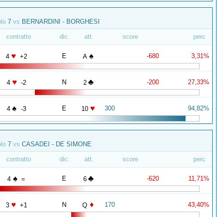
olo
7
vs
BERNARDINI - BORGHESI
contratto
dic.
att.
score
perc
♥
♠
E
-680
3,31%
4
+2
A
♥
♣
N
-200
27,33%
4
-2
2
♠
♥
E
300
94,82%
4
-3
10
olo
7
vs
CASADEI - DE SIMONE
contratto
dic.
att.
score
perc
♠
♣
E
-620
11,71%
4
=
6
♥
♦
N
170
43,40%
3
+1
Q