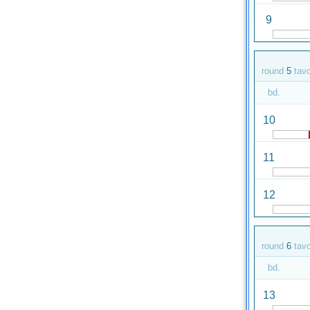
9
round
5
tav
bd.
10
11
12
round
6
tav
bd.
13