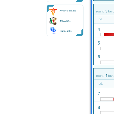
Norme Sanitarie
round
3
tav
bd.
Albo d'Oro
4
Bridgelinks
5
6
round
4
tav
bd.
7
8