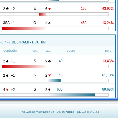
♣
♥
E
-130
43,93%
2
+2
6
♠
3SA +1
O
-430
13,24%
3
olo
7
vs
BELTRAMI - POCHINI
contratto
dic.
att.
score
perc
♠
♣
S
140
13,45%
2
+1
9
♠
♥
S
140
61,10%
2
+1
2
♥
♠
S
680
89,69%
4
+2
2
Via Giorgio Washington 33 - 20146 Milano - P.I. 03543040152