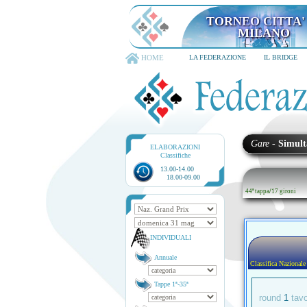
TORNEO CITTA' D
6-8 dicembre 202
HOME
LA FEDERAZIONE
IL BRIDGE
Gare
-
Simult
ELABORAZIONI
Classifiche
13.00-14.00
18.00-09.00
44ª tappa
/
17 gironi
INDIVIDUALI
Annuale
Classifica Nazionale
Tappe 1ª-35ª
round
1
tav