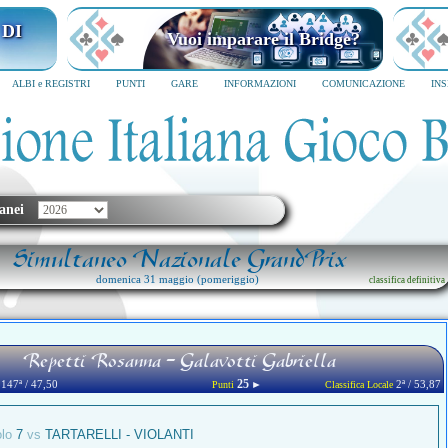
I MILANO
Vuoi imparare il Bridge?
6
SCRIVICI SUBITO
ALBI e REGISTRI
PUNTI
GARE
INFORMAZIONI
COMUNICAZIONE
IN
anei
Simultaneo Nazionale GrandPrix
domenica 31 maggio (pomeriggio)
classifica definitiva
Repetti Rosanna - Galavotti Gabriella
25
147ª / 47,50
►
2ª / 53,87
Punti
Classifica Locale
olo
7
vs
TARTARELLI - VIOLANTI