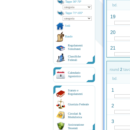
Tappe 36ª-70ª
bd.
Tappe 71ª-105ª
19
Sedi
20
Bando
Regolamenti
21
Simultanei
Classifiche
Federali
round
2
tav
Calendario
8
Agonistico
bd.
1
Statuto e
Regolamenti
Giustizia Federale
2
Circolari &
Modulistica
3
Assicurazione
Tesserati