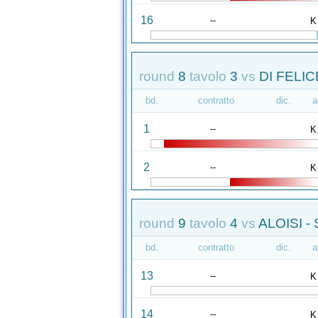
16
--
K
round
8
tavolo
3
vs
DI FELICE
bd.
contratto
dic.
a
1
--
K
2
--
K
round
9
tavolo
4
vs
ALOISI -
bd.
contratto
dic.
a
13
--
K
14
--
K