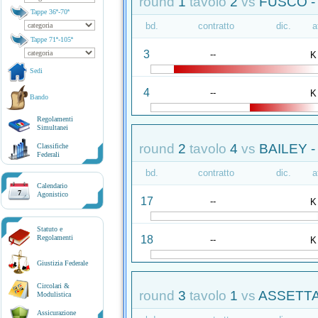
round
1
tavolo
2
vs
FUSCO -
Tappe 36ª-70ª
bd.
contratto
dic.
a
Tappe 71ª-105ª
3
--
K
Sedi
4
--
K
Bando
Regolamenti
Simultanei
round
2
tavolo
4
vs
BAILEY -
Classifiche
Federali
bd.
contratto
dic.
a
Calendario
7
Agonistico
17
--
K
Statuto e
18
Regolamenti
--
K
Giustizia Federale
Circolari &
round
3
tavolo
1
vs
ASSETTA
Modulistica
Assicurazione