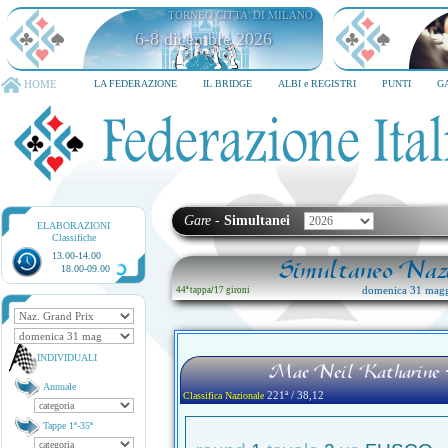
TORNEO CITTA' DI MILANO
6-8 dicembre 2026
HOME
LA FEDERAZIONE
IL BRIDGE
ALBI e REGISTRI
PUNTI
G
Gare
-
Simultanei
ELABORAZIONI
Classifiche
13.00-14.00
Simultaneo Nazi
18.00-09.00
domenica 31 magg
44ª tappa
/
17 gironi
INDIVIDUALI
Mac Neil Katharine -
Annuale
221ª / 38,12
Classifica Nazionale
Tappe 1ª-35ª