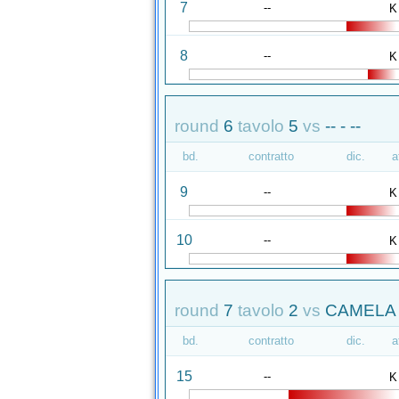
7
--
K
8
--
K
round
6
tavolo
5
vs
-- - --
bd.
contratto
dic.
a
9
--
K
10
--
K
round
7
tavolo
2
vs
CAMELA 
bd.
contratto
dic.
a
15
--
K