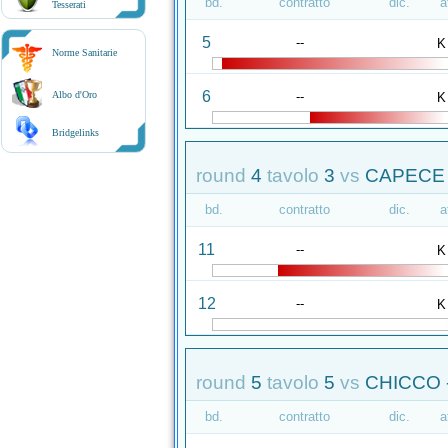
bd.
contratto
dic.
a
Tesserati
5
--
K
Norme Sanitarie
6
--
Albo d'Oro
K
Bridgelinks
round
4
tavolo
3
vs
CAPECE 
bd.
contratto
dic.
a
11
--
K
12
--
K
round
5
tavolo
5
vs
CHICCO 
bd.
contratto
dic.
a