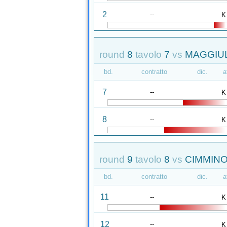
2
--
K
round
8
tavolo
7
vs
MAGGIUL
bd.
contratto
dic.
a
7
--
K
8
--
K
round
9
tavolo
8
vs
CIMMINO
bd.
contratto
dic.
a
11
--
K
12
--
K