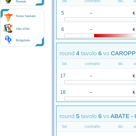
bd.
contratto
dic.
a
Tesserati
5
--
K
Norme Sanitarie
6
--
Albo d'Oro
K
Bridgelinks
round
4
tavolo
6
vs
CAROPPO
bd.
contratto
dic.
a
17
--
K
18
--
K
round
5
tavolo
6
vs
ABATE -
bd.
contratto
dic.
a