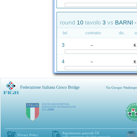
round
10
tavolo
3
vs
BARNI 
bd.
contratto
dic.
a
3
--
K
4
--
K
Federazione Italiana Gioco Bridge
Via Giorgio Washingt
Regolamento generale UE
Privacy Policy
sulla protezione dei dati personali