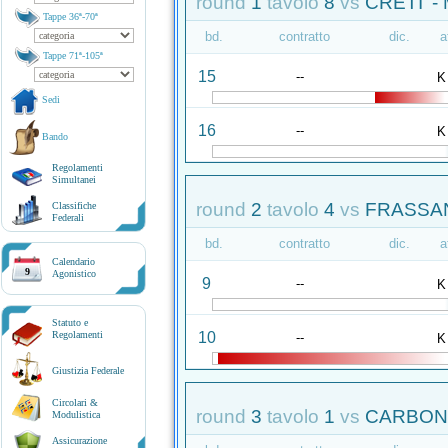
round
1
tavolo
8
vs
CRETI' -
Tappe 36ª-70ª
bd.
contratto
dic.
a
Tappe 71ª-105ª
15
--
K
Sedi
16
--
K
Bando
Regolamenti
Simultanei
round
2
tavolo
4
vs
FRASSAN
Classifiche
Federali
bd.
contratto
dic.
a
Calendario
9
Agonistico
9
--
K
Statuto e
10
Regolamenti
--
K
Giustizia Federale
Circolari &
round
3
tavolo
1
vs
CARBON
Modulistica
Assicurazione