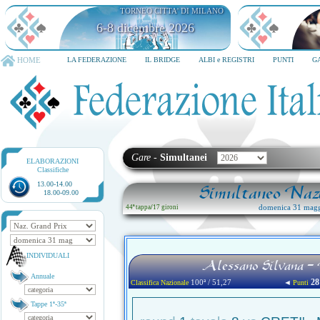
TORNEO CITTA' DI MILANO
6-8 dicembre 2026
HOME
LA FEDERAZIONE
IL BRIDGE
ALBI e REGISTRI
PUNTI
G
Gare
-
Simultanei
ELABORAZIONI
Classifiche
13.00-14.00
Simultaneo Nazi
18.00-09.00
domenica 31 magg
44ª tappa
/
17 gironi
INDIVIDUALI
Alessano Silvana 
Annuale
28
100ª / 51,27
◄
Classifica Nazionale
Punti
Tappe 1ª-35ª