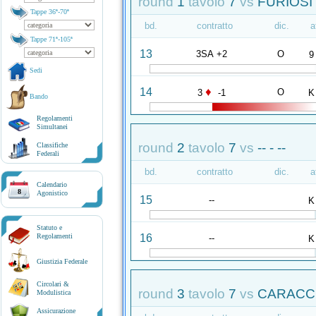
round
1
tavolo
7
vs
FURIOSI 
Tappe 36ª-70ª
bd.
contratto
dic.
a
Tappe 71ª-105ª
13
3SA +2
O
9
Sedi
♦
14
O
3
-1
K
Bando
Regolamenti
Simultanei
round
2
tavolo
7
vs
-- - --
Classifiche
Federali
bd.
contratto
dic.
a
Calendario
8
Agonistico
15
--
K
Statuto e
16
Regolamenti
--
K
Giustizia Federale
Circolari &
round
3
tavolo
7
vs
CARACCI 
Modulistica
Assicurazione