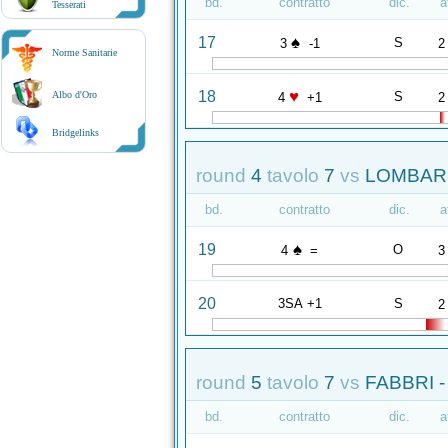
bd.
contratto
dic.
a
Tesserati
♠
17
S
3
-1
2
Norme Sanitarie
♥
18
S
Albo d'Oro
4
+1
2
Bridgelinks
round
4
tavolo
7
vs
LOMBARD
bd.
contratto
dic.
a
♠
19
O
4
=
3
20
3SA +1
S
2
round
5
tavolo
7
vs
FABBRI -
bd.
contratto
dic.
a