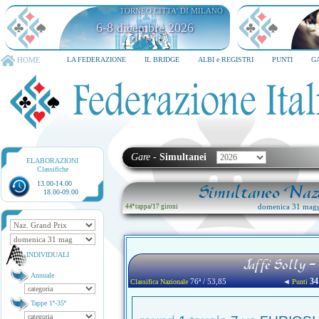
TORNEO CITTA' DI MILANO
6-8 dicembre 2026
HOME
LA FEDERAZIONE
IL BRIDGE
ALBI e REGISTRI
PUNTI
G
Gare
-
Simultanei
ELABORAZIONI
Classifiche
13.00-14.00
Simultaneo Nazi
18.00-09.00
domenica 31 magg
44ª tappa
/
17 gironi
INDIVIDUALI
Jaffe' Solly -
Annuale
34
76ª / 53,85
◄
Classifica Nazionale
Punti
Tappe 1ª-35ª