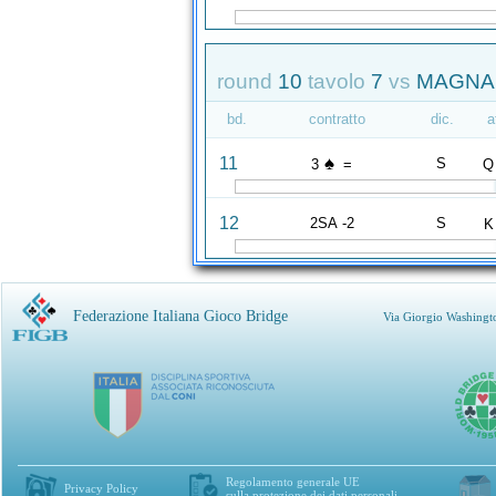
round
10
tavolo
7
vs
MAGNAN
bd.
contratto
dic.
a
♠
11
S
3
=
Q
12
2SA -2
S
K
Federazione Italiana Gioco Bridge
Via Giorgio Washingt
Regolamento generale UE
Privacy Policy
sulla protezione dei dati personali