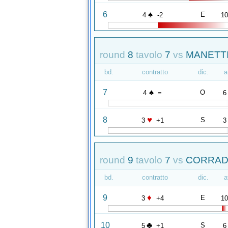
♠
6
E
4
-2
1
round
8
tavolo
7
vs
MANETTI
bd.
contratto
dic.
a
♠
7
O
4
=
6
♥
8
S
3
+1
3
round
9
tavolo
7
vs
CORRADO
bd.
contratto
dic.
a
♦
9
E
3
+4
1
♣
10
S
5
+1
6