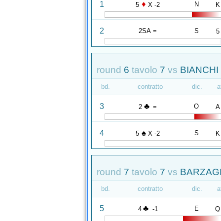
♦
1
N
5
X -2
K
2
2SA =
S
5
round
6
tavolo
7
vs
BIANCHI
bd.
contratto
dic.
a
♣
3
O
2
=
A
♠
4
S
5
X -2
K
round
7
tavolo
7
vs
BARZAGH
bd.
contratto
dic.
a
♣
5
E
4
-1
Q