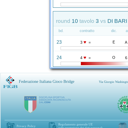
round
10
tavolo
3
vs
DI BARI
bd.
contratto
dic.
a
♥
23
E
3
=
A
♥
24
O
4
=
6
Federazione Italiana Gioco Bridge
Via Giorgio Washingt
Regolamento generale UE
Privacy Policy
sulla protezione dei dati personali