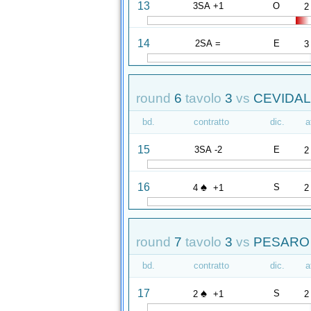
13
3SA +1
O
2
14
2SA =
E
3
round
6
tavolo
3
vs
CEVIDAL
bd.
contratto
dic.
a
15
3SA -2
E
2
♠
16
S
4
+1
2
round
7
tavolo
3
vs
PESARO 
bd.
contratto
dic.
a
♠
17
S
2
+1
2