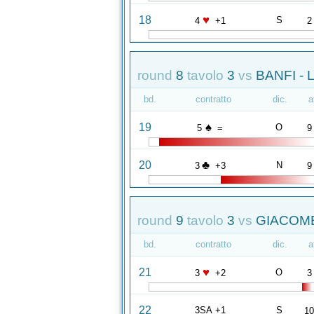
♥
18
S
4
+1
2
round
8
tavolo
3
vs
BANFI - 
bd.
contratto
dic.
a
♠
19
O
5
=
9
♣
20
N
3
+3
9
round
9
tavolo
3
vs
GIACOME
bd.
contratto
dic.
a
♥
21
O
3
+2
3
22
3SA +1
S
1