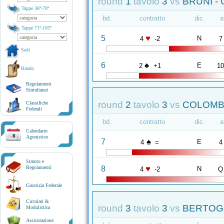
round
1
tavolo
3
vs
BRUNI -
Tappe 36ª-70ª
bd.
contratto
dic.
a
Tappe 71ª-105ª
♥
5
N
4
-2
7
Sedi
♠
6
E
2
+1
1
Bando
Regolamenti
Simultanei
round
2
tavolo
3
vs
COLOMBO
Classifiche
Federali
bd.
contratto
dic.
a
Calendario
8
Agonistico
♠
7
E
4
=
4
Statuto e
♥
8
Regolamenti
N
4
-2
Q
Giustizia Federale
Circolari &
round
3
tavolo
3
vs
BERTOGL
Modulistica
Assicurazione