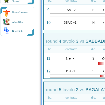
bd.
contratto
dic.
a
Tesserati
9
1SA +2
E
K
Norme Sanitarie
10
3SAX +1
N
Albo d'Oro
K
Bridgelinks
round
4
tavolo
3
vs
SABBADIN
bd.
contratto
dic.
a
♠
11
S
3
=
Q
12
1SA -1
S
K
round
5
tavolo
3
vs
BAGALA' 
bd.
contratto
dic.
a