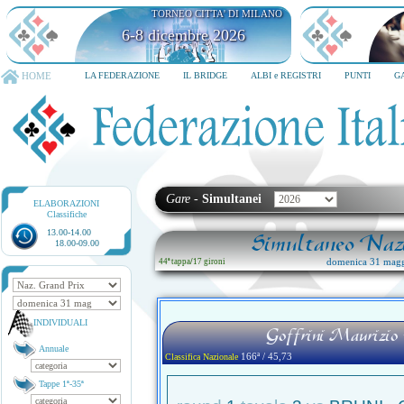
TORNEO CITTA' DI MILANO
6-8 dicembre 2026
HOME
LA FEDERAZIONE
IL BRIDGE
ALBI e REGISTRI
PUNTI
G
Gare
-
Simultanei
ELABORAZIONI
Classifiche
13.00-14.00
Simultaneo Nazi
18.00-09.00
domenica 31 magg
44ª tappa
/
17 gironi
INDIVIDUALI
Goffrini Maurizio 
Annuale
166ª / 45,73
Classifica Nazionale
Tappe 1ª-35ª