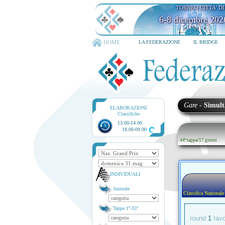
TORNEO CITTA' D
6-8 dicembre 202
HOME
LA FEDERAZIONE
IL BRIDGE
Gare
-
Simult
ELABORAZIONI
Classifiche
13.00-14.00
18.00-09.00
44ª tappa
/
17 gironi
INDIVIDUALI
Annuale
Classifica Nazionale
Tappe 1ª-35ª
round
1
tav