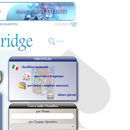
SERVIZI ONLINE FIGB
riservati ai TESSERATI
CONTATTI
SEGNAMENTO
cerca
NB9NFIGB1
classifica nazionale
smazzate e frequenze
pacchetto completo smazzate
elenco gironi
Cerca nella Classifica
per Nome
per Gruppo Sportivo