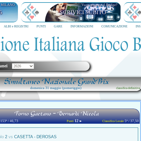
I MILANO
Vuoi imparare il Bridge?
6
SCRIVICI SUBITO
ALBI e REGISTRI
PUNTI
GARE
INFORMAZIONI
COMUNICAZIONE
IN
anei
Simultaneo Nazionale GrandPrix
domenica 31 maggio (pomeriggio)
classifica definitiva
Forno Gaetano - Bernardi Nicola
12
153ª / 46,73
►
5ª / 37,50
Punti
Classifica Locale
olo
2
vs
CASETTA - DEROSAS