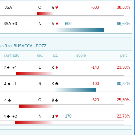
♥
3SA =
O
-600
38,58%
5
♥
3SA +3
N
690
86,68%
A
olo
3
vs
BUSACCA - POZZI
contratto
dic.
att.
score
perc
♠
♦
E
-140
23,38%
2
+1
K
♠
♣
S
-100
80,82%
4
-1
K
♠
♠
O
-620
25,30%
4
=
9
♣
♥
N
170
22,73%
4
+2
3