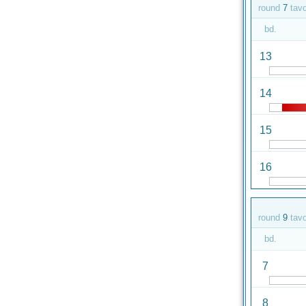
round
7
tav
bd.
13
14
15
16
round
9
tav
bd.
7
8