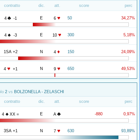
contratto
dic.
att.
score
perc
♣
♥
E
50
34,27%
4
-1
6
♠
♥
E
300
5,18%
4
-3
10
♦
1SA +2
N
150
24,09%
4
♥
♥
N
650
49,53%
4
+1
9
olo
2
vs
BOLZONELLA - ZELASCHI
contratto
dic.
att.
score
perc
♠
♣
E
-880
0,97%
4
XX =
A
♥
3SA +1
N
630
93,89%
7