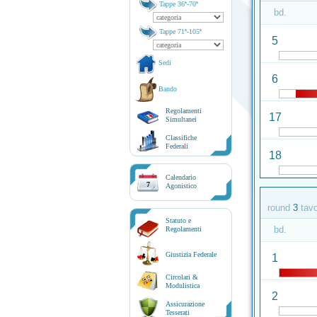
Tappe 36ª-70ª
bd.
Tappe 71ª-105ª
5
Sedi
6
Bando
Regolamenti
17
Simultanei
Classifiche
Federali
18
Calendario
7
Agonistico
round
3
tav
Statuto e
bd.
Regolamenti
Giustizia Federale
1
Circolari &
Modulistica
2
Assicurazione
Tesserati