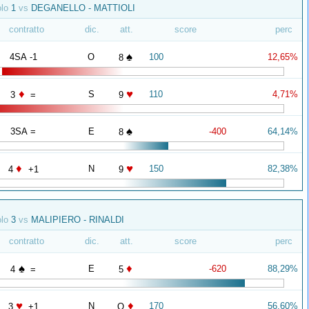
olo
1
vs
DEGANELLO - MATTIOLI
contratto
dic.
att.
score
perc
♠
4SA -1
O
100
12,65%
8
♦
♥
S
110
4,71%
3
=
9
♠
3SA =
E
-400
64,14%
8
♦
♥
N
150
82,38%
4
+1
9
olo
3
vs
MALIPIERO - RINALDI
contratto
dic.
att.
score
perc
♠
♦
E
-620
88,29%
4
=
5
♥
♦
N
170
56,60%
3
+1
Q