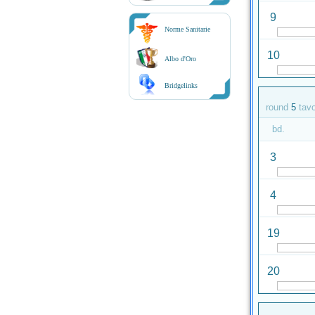
9
Norme Sanitarie
10
Albo d'Oro
Bridgelinks
round
5
tav
bd.
3
4
19
20