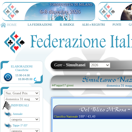
TORNEO CITTA' DI MILANO
6-8 dicembre 2026
HOME
LA FEDERAZIONE
IL BRIDGE
ALBI e REGISTRI
PUNTI
G
Gare
-
Simultanei
ELABORAZIONI
Classifiche
13.00-14.00
Simultaneo Nazi
18.00-09.00
domenica 31 magg
44ª tappa
/
17 gironi
INDIVIDUALI
Del Polito M.rosa -
Annuale
188ª / 43,40
Classifica Nazionale
Tappe 1ª-35ª