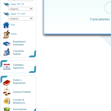
Tappe 36ª-70ª
Tappe 71ª-105ª
Caricamento 
Sedi
Bando
Regolamenti
Simultanei
Classifiche
Federali
Calendario
7
Agonistico
Statuto e
Regolamenti
Giustizia Federale
Circolari &
Modulistica
Assicurazione