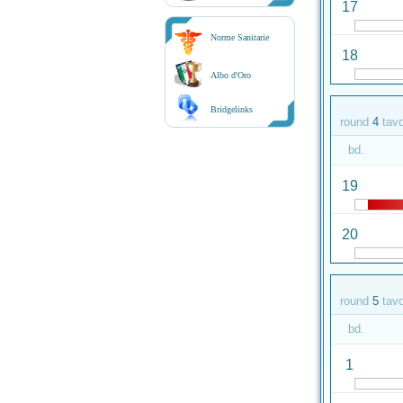
17
Norme Sanitarie
18
Albo d'Oro
Bridgelinks
round
4
tav
bd.
19
20
round
5
tav
bd.
1