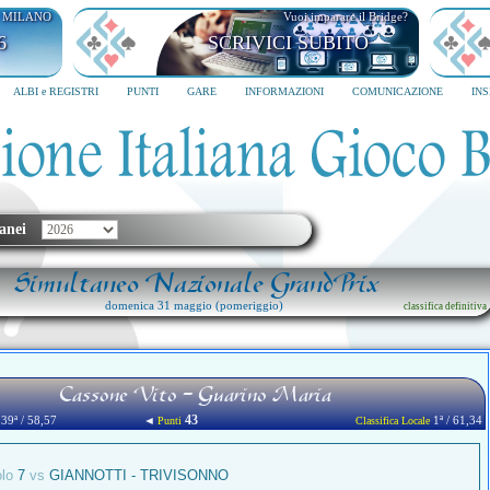
I MILANO
Vuoi imparare il Bridge?
6
SCRIVICI SUBITO
ALBI e REGISTRI
PUNTI
GARE
INFORMAZIONI
COMUNICAZIONE
IN
anei
Simultaneo Nazionale GrandPrix
domenica 31 maggio (pomeriggio)
classifica definitiva
Cassone Vito - Guarino Maria
43
39ª / 58,57
◄
1ª / 61,34
Punti
Classifica Locale
olo
7
vs
GIANNOTTI - TRIVISONNO