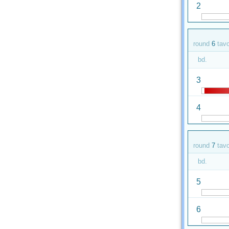
2
round
6
tav
bd.
3
4
round
7
tav
bd.
5
6