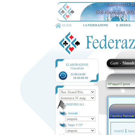
TORNEO CITTA' D
6-8 dicembre 202
HOME
LA FEDERAZIONE
IL BRIDGE
Gare
-
Simult
ELABORAZIONI
Classifiche
13.00-14.00
18.00-09.00
44ª tappa
/
17 gironi
INDIVIDUALI
Annuale
Classifica Nazionale
Tappe 1ª-35ª
round
1
tav