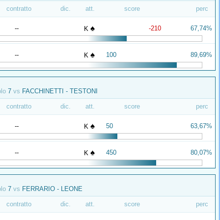
contratto
dic.
att.
score
perc
♠
--
-210
67,74%
K
♠
--
100
89,69%
K
olo
7
vs
FACCHINETTI - TESTONI
contratto
dic.
att.
score
perc
♠
--
50
63,67%
K
♠
--
450
80,07%
K
olo
7
vs
FERRARIO - LEONE
contratto
dic.
att.
score
perc