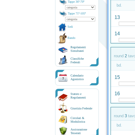
Tappe 36ª-70ª
bd.
Tappe 71ª-105ª
13
Sedi
14
Bando
Regolamenti
Simultanei
round
2
tav
Classifiche
Federali
bd.
Calendario
15
7
Agonistico
16
Statuto e
Regolamenti
Giustizia Federale
round
3
tav
Circolari &
Modulistica
bd.
Assicurazione
Tesserati