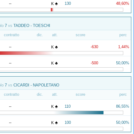
♠
--
130
48,60%
K
olo
7
vs
TADDEO - TOESCHI
contratto
dic.
att.
score
perc
♠
--
-630
1,44%
K
♠
--
-500
50,00%
K
olo
7
vs
CICARDI - NAPOLETANO
contratto
dic.
att.
score
perc
♠
--
110
86,55%
K
♠
--
100
50,00%
K