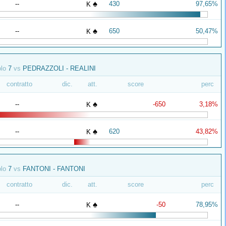
♠
--
430
97,65%
K
♠
--
650
50,47%
K
olo
7
vs
PEDRAZZOLI - REALINI
contratto
dic.
att.
score
perc
♠
--
-650
3,18%
K
♠
--
620
43,82%
K
olo
7
vs
FANTONI - FANTONI
contratto
dic.
att.
score
perc
♠
--
-50
78,95%
K