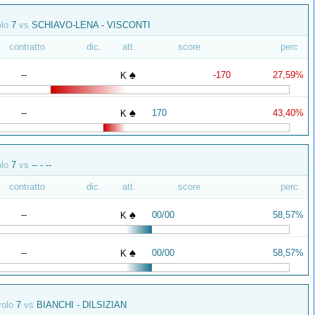
olo
7
vs
SCHIAVO-LENA - VISCONTI
contratto
dic.
att.
score
perc
♠
--
-170
27,59%
K
♠
--
170
43,40%
K
olo
7
vs
-- - --
contratto
dic.
att.
score
perc
♠
--
00/00
58,57%
K
♠
--
00/00
58,57%
K
volo
7
vs
BIANCHI - DILSIZIAN