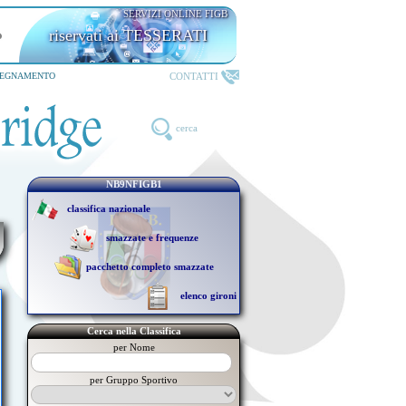
SERVIZI ONLINE FIGB
riservati ai TESSERATI
CONTATTI
SEGNAMENTO
cerca
NB9NFIGB1
classifica nazionale
smazzate e frequenze
pacchetto completo smazzate
elenco gironi
Cerca nella Classifica
per Nome
per Gruppo Sportivo