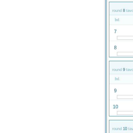
round
8
tav
bd.
7
8
round
9
tav
bd.
9
10
round
10
ta