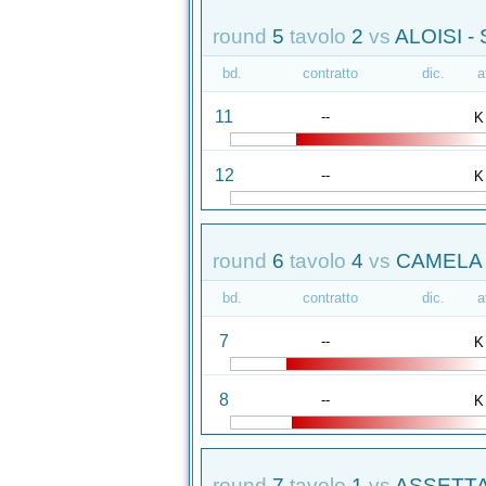
round
5
tavolo
2
vs
ALOISI -
bd.
contratto
dic.
a
11
--
K
12
--
K
round
6
tavolo
4
vs
CAMELA 
bd.
contratto
dic.
a
7
--
K
8
--
K
round
7
tavolo
1
vs
ASSETTA