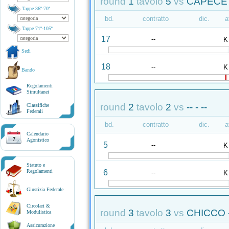
round
1
tavolo
5
vs
CAPECE 
Tappe 36ª-70ª
bd.
contratto
dic.
a
Tappe 71ª-105ª
17
--
K
Sedi
18
--
K
Bando
Regolamenti
Simultanei
round
2
tavolo
2
vs
-- - --
Classifiche
Federali
bd.
contratto
dic.
a
Calendario
7
Agonistico
5
--
K
Statuto e
6
Regolamenti
--
K
Giustizia Federale
Circolari &
round
3
tavolo
3
vs
CHICCO 
Modulistica
Assicurazione