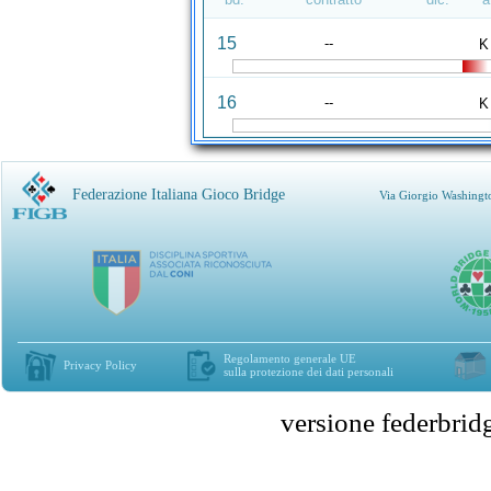
15
--
K
16
--
K
Federazione Italiana Gioco Bridge
Via Giorgio Washingt
Regolamento generale UE
Privacy Policy
sulla protezione dei dati personali
versione federbr