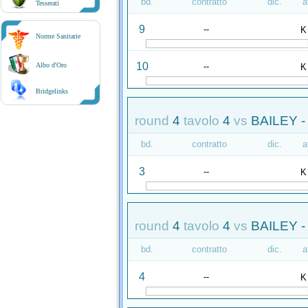
bd.
contratto
dic.
a
Tesserati
9
--
K
Norme Sanitarie
10
--
Albo d'Oro
K
Bridgelinks
round
4
tavolo
4
vs
BAILEY -
bd.
contratto
dic.
a
3
--
K
round
4
tavolo
4
vs
BAILEY -
bd.
contratto
dic.
a
4
--
K