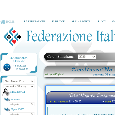
HOME
LA FEDERAZIONE
IL BRIDGE
ALBI e REGISTRI
PUNTI
G
Gare
-
Simultanei
ELABORAZIONI
Classifiche
13.00-14.00
Simultaneo Nazi
18.00-09.00
domenica 31 magg
44ª tappa
/
17 gironi
INDIVIDUALI
Fala' Virginia Cosigna
Annuale
42
41ª / 58,35
◄
Classifica Nazionale
Punti
Tappe 1ª-35ª