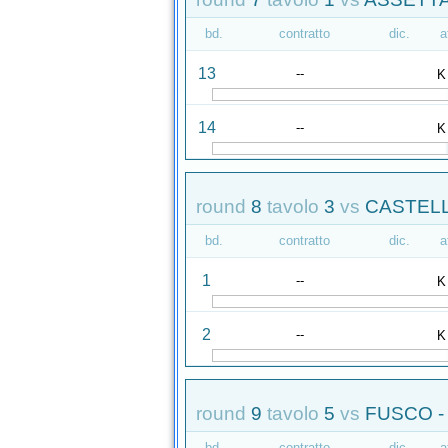
bd.
contratto
dic.
a
13
--
K
14
--
K
round
8
tavolo
3
vs
CASTELL
bd.
contratto
dic.
a
1
--
K
2
--
K
round
9
tavolo
5
vs
FUSCO -
bd.
contratto
dic.
a