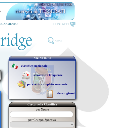
SERVIZI ONLINE FIGB
riservati ai TESSERATI
CONTATTI
SEGNAMENTO
cerca
NB9NFIGB1
classifica nazionale
smazzate e frequenze
pacchetto completo smazzate
elenco gironi
Cerca nella Classifica
per Nome
per Gruppo Sportivo