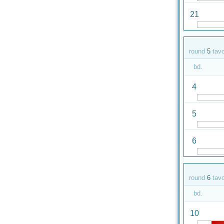
21
round
5
tav
bd.
4
5
6
round
6
tav
bd.
10