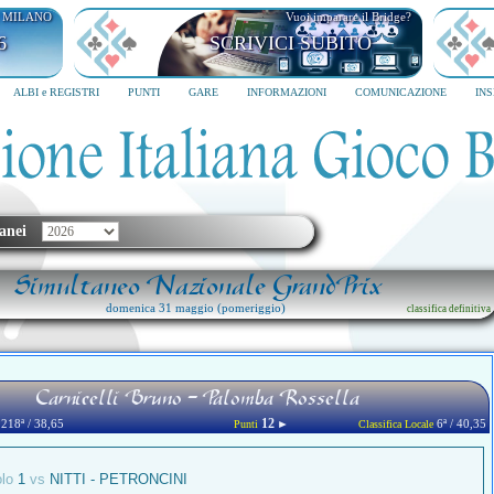
I MILANO
Vuoi imparare il Bridge?
6
SCRIVICI SUBITO
ALBI e REGISTRI
PUNTI
GARE
INFORMAZIONI
COMUNICAZIONE
IN
anei
Simultaneo Nazionale GrandPrix
domenica 31 maggio (pomeriggio)
classifica definitiva
Carnicelli Bruno - Palomba Rossella
12
218ª / 38,65
►
6ª / 40,35
Punti
Classifica Locale
olo
1
vs
NITTI - PETRONCINI