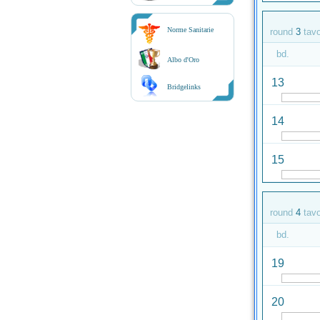
Norme Sanitarie
round
3
tav
bd.
Albo d'Oro
13
Bridgelinks
14
15
round
4
tav
bd.
19
20