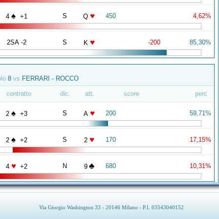
♠
♥
S
450
4,62%
4
+1
Q
♥
2SA -2
S
-200
85,30%
K
olo
8
vs
FERRARI - ROCCO
contratto
dic.
att.
score
perc
♠
♥
S
200
59,71%
2
+3
A
♠
♥
S
170
17,15%
2
+2
2
♥
♣
N
680
10,31%
4
+2
9
Via Giorgio Washington 33 - 20146 Milano - P.I. 03543040152