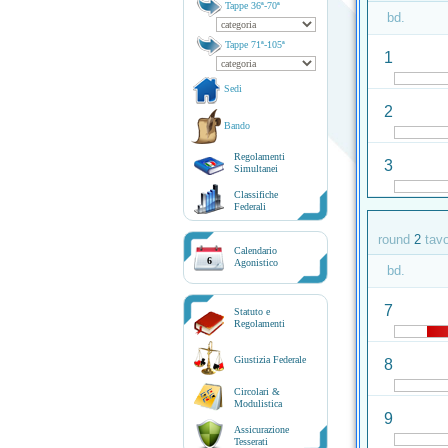
Tappe 36ª-70ª
bd.
Tappe 71ª-105ª
1
Sedi
2
Bando
Regolamenti
3
Simultanei
Classifiche
Federali
round
2
tav
Calendario
6
Agonistico
bd.
7
Statuto e
Regolamenti
Giustizia Federale
8
Circolari &
Modulistica
9
Assicurazione
Tesserati