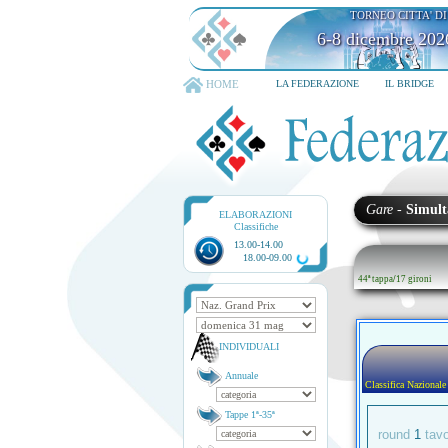
TORNEO CITTA' D
6-8 dicembre 202
HOME
LA FEDERAZIONE
IL BRIDGE
Gare
-
Simult
ELABORAZIONI
Classifiche
13.00-14.00
18.00-09.00
44ª tappa
/
17 gironi
INDIVIDUALI
Annuale
Classifica Nazionale
Tappe 1ª-35ª
round
1
tav