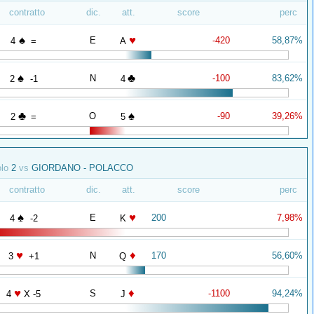
contratto
dic.
att.
score
perc
♠
♥
E
-420
58,87%
4
=
A
♠
♣
N
-100
83,62%
2
-1
4
♣
♠
O
-90
39,26%
2
=
5
olo
2
vs
GIORDANO - POLACCO
contratto
dic.
att.
score
perc
♠
♥
E
200
7,98%
4
-2
K
♥
♦
N
170
56,60%
3
+1
Q
♥
♦
S
-1100
94,24%
4
X -5
J