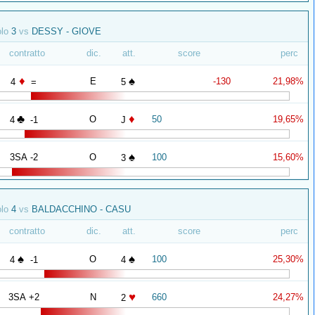
olo
3
vs
DESSY - GIOVE
contratto
dic.
att.
score
perc
♦
♠
E
-130
21,98%
4
=
5
♣
♦
O
50
19,65%
4
-1
J
♠
3SA -2
O
100
15,60%
3
olo
4
vs
BALDACCHINO - CASU
contratto
dic.
att.
score
perc
♠
♠
O
100
25,30%
4
-1
4
♥
3SA +2
N
660
24,27%
2