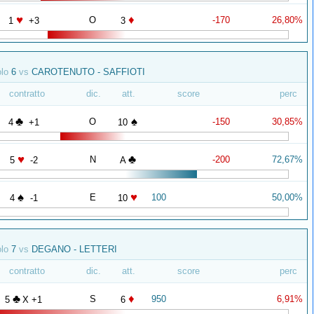
♥
♦
O
-170
26,80%
1
+3
3
olo
6
vs
CAROTENUTO - SAFFIOTI
contratto
dic.
att.
score
perc
♣
♠
O
-150
30,85%
4
+1
10
♥
♣
N
-200
72,67%
5
-2
A
♠
♥
E
100
50,00%
4
-1
10
olo
7
vs
DEGANO - LETTERI
contratto
dic.
att.
score
perc
♣
♦
S
950
6,91%
5
X +1
6