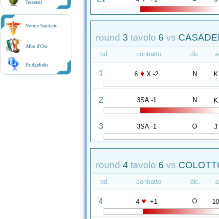
Tesserati
Norme Sanitarie
round
3
tavolo
6
vs
CASADEI
Albo d'Oro
bd.
contratto
dic.
a
Bridgelinks
♦
1
N
6
X -2
K
2
3SA -1
N
K
3
3SA -1
O
J
round
4
tavolo
6
vs
COLOTTO
bd.
contratto
dic.
a
♥
4
O
4
+1
1