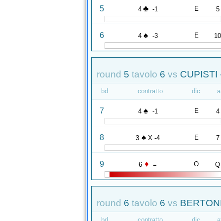
♣
5
E
4
-1
5
♠
6
E
4
-3
1
round
5
tavolo
6
vs
CUPISTI
bd.
contratto
dic.
a
♠
7
E
4
-1
4
♠
8
E
3
X -4
7
♦
9
O
6
=
Q
round
6
tavolo
6
vs
BERTONE
bd.
contratto
dic.
a