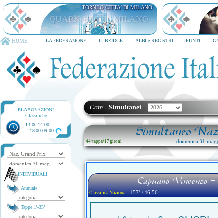
TORNEO CITTA' DI MILANO
QUARK HOTEL MILANO
HOME
LA FEDERAZIONE
IL BRIDGE
ALBI e REGISTRI
PUNTI
G
Gare
-
Simultanei
ELABORAZIONI
Classifiche
13.00-14.00
Simultaneo Nazi
18.00-09.00
domenica 31 magg
44ª tappa
/
17 gironi
INDIVIDUALI
Capuano Vincenzo - 
Annuale
157ª / 46,56
Classifica Nazionale
Tappe 1ª-35ª