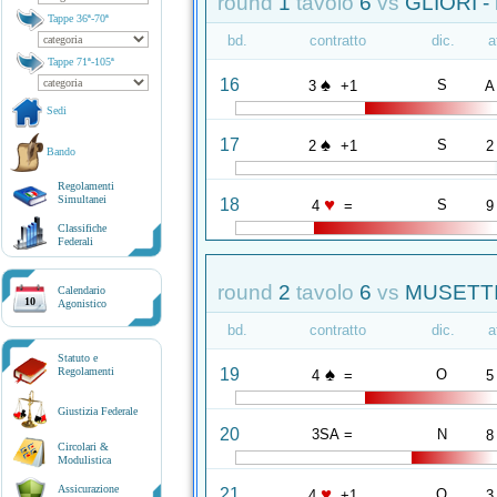
round
1
tavolo
6
vs
GLIORI -
Tappe 36ª-70ª
bd.
contratto
dic.
a
Tappe 71ª-105ª
♠
16
S
3
+1
A
Sedi
♠
17
S
2
+1
2
Bando
Regolamenti
Simultanei
♥
18
S
4
=
9
Classifiche
Federali
round
2
tavolo
6
vs
MUSETTI
Calendario
10
Agonistico
bd.
contratto
dic.
a
Statuto e
♠
19
Regolamenti
O
4
=
5
Giustizia Federale
20
3SA =
N
8
Circolari &
Modulistica
Assicurazione
♥
21
O
4
+1
3