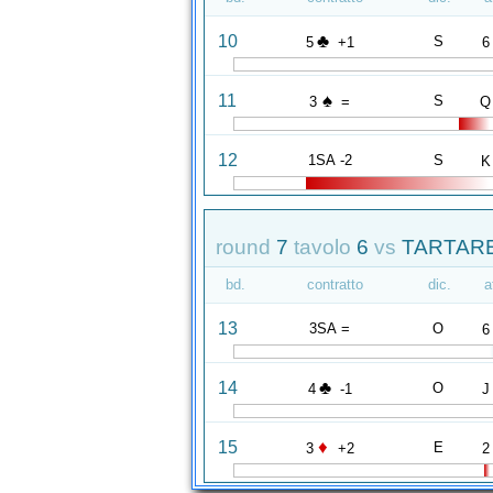
♣
10
S
5
+1
6
♠
11
S
3
=
Q
12
1SA -2
S
K
round
7
tavolo
6
vs
TARTAREL
bd.
contratto
dic.
a
13
3SA =
O
6
♣
14
O
4
-1
J
♦
15
E
3
+2
2