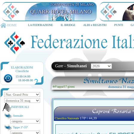
TORNEO CITTA' DI MILANO
QUARK HOTEL MILANO
HOME
LA FEDERAZIONE
IL BRIDGE
ALBI e REGISTRI
PUNTI
G
Gare
-
Simultanei
ELABORAZIONI
Classifiche
13.00-14.00
Simultaneo Nazi
18.00-09.00
domenica 31 magg
44ª tappa
/
17 gironi
INDIVIDUALI
Caproni Rosaria -
Annuale
178ª / 44,39
Classifica Nazionale
Tappe 1ª-35ª