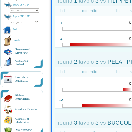
round
1
tavolo
3
vs
FILIPPET
Tappe 36ª-70ª
bd.
contratto
dic.
a
Tappe 71ª-105ª
5
--
K
Sedi
6
--
K
Bando
Regolamenti
Simultanei
round
2
tavolo
5
vs
PELA - P
Classifiche
Federali
bd.
contratto
dic.
a
Calendario
8
Agonistico
11
--
K
Statuto e
12
Regolamenti
--
K
Giustizia Federale
Circolari &
round
3
tavolo
3
vs
BUCCOLI
Modulistica
Assicurazione