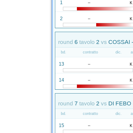
1
--
K
2
--
K
round
6
tavolo
2
vs
COSSAI -
bd.
contratto
dic.
a
13
--
K
14
--
K
round
7
tavolo
2
vs
DI FEBO 
bd.
contratto
dic.
a
15
--
K