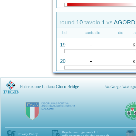
round
10
tavolo
1
vs
AGORDAT
bd.
contratto
dic.
a
19
--
K
20
--
K
Federazione Italiana Gioco Bridge
Via Giorgio Washingt
Regolamento generale UE
Privacy Policy
sulla protezione dei dati personali