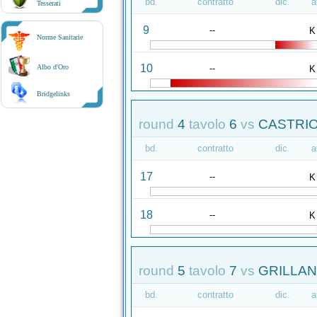
bd.
contratto
dic.
a
Tesserati
9
--
K
Norme Sanitarie
10
--
Albo d'Oro
K
Bridgelinks
round
4
tavolo
6
vs
CASTRIO
bd.
contratto
dic.
a
17
--
K
18
--
K
round
5
tavolo
7
vs
GRILLANT
bd.
contratto
dic.
a