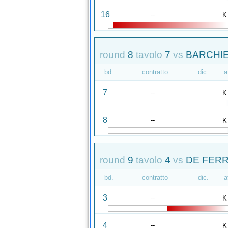
16
--
K
round
8
tavolo
7
vs
BARCHIE
bd.
contratto
dic.
a
7
--
K
8
--
K
round
9
tavolo
4
vs
DE FERRA
bd.
contratto
dic.
a
3
--
K
4
--
K