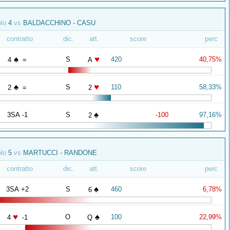
olo
4
vs
BALDACCHINO - CASU
contratto
dic.
att.
score
perc
♠
♥
S
420
40,75%
4
=
A
♠
♥
S
110
58,33%
2
=
2
♠
3SA -1
S
-100
97,16%
2
olo
5
vs
MARTUCCI - RANDONE
contratto
dic.
att.
score
perc
♠
3SA +2
S
460
6,78%
6
♥
♠
O
100
22,99%
4
-1
Q