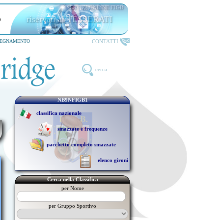
SERVIZI ONLINE FIGB
riservati ai TESSERATI
CONTATTI
SEGNAMENTO
cerca
NB9NFIGB1
classifica nazionale
smazzate e frequenze
pacchetto completo smazzate
elenco gironi
Cerca nella Classifica
per Nome
per Gruppo Sportivo