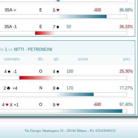
♥
3SA =
E
-400
86,88%
5
♠
3SA -1
E
50
36,33%
7
olo
1
vs
NITTI - PETRONCINI
contratto
dic.
att.
score
perc
♠
♠
O
100
25,30%
4
-1
4
♣
♠
N
170
77,27%
2
+4
9
♥
♥
O
-690
97,40%
4
X +1
9
Via Giorgio Washington 33 - 20146 Milano - P.I. 03543040152