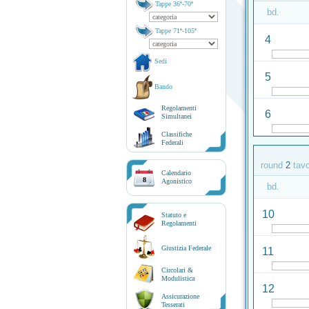
Tappe 36ª-70ª
bd.
Tappe 71ª-105ª
4
Sedi
5
Bando
Regolamenti
6
Simultanei
Classifiche
Federali
round
2
tav
Calendario
8
Agonistico
bd.
10
Statuto e
Regolamenti
Giustizia Federale
11
Circolari &
Modulistica
12
Assicurazione
Tesserati