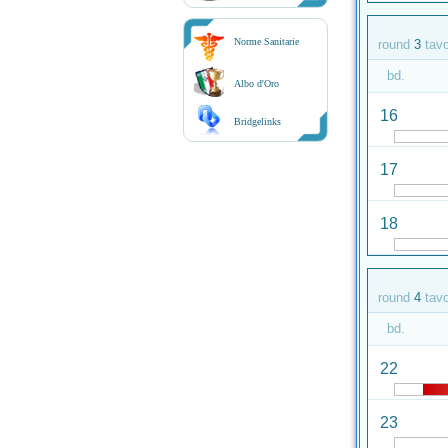
Norme Sanitarie
round
3
tav
bd.
Albo d'Oro
16
Bridgelinks
17
18
round
4
tav
bd.
22
23