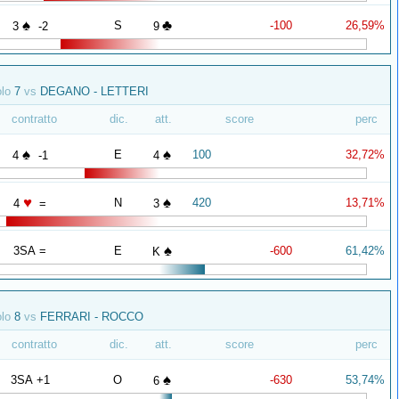
♠
♣
S
-100
26,59%
3
-2
9
olo
7
vs
DEGANO - LETTERI
contratto
dic.
att.
score
perc
♠
♠
E
100
32,72%
4
-1
4
♥
♠
N
420
13,71%
4
=
3
♠
3SA =
E
-600
61,42%
K
olo
8
vs
FERRARI - ROCCO
contratto
dic.
att.
score
perc
♠
3SA +1
O
-630
53,74%
6