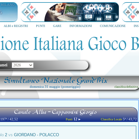
I MILANO
Vuoi imparare il Bridge?
6
SCRIVICI SUBITO
ALBI e REGISTRI
PUNTI
GARE
INFORMAZIONI
COMUNICAZIONE
IN
anei
Simultaneo Nazionale GrandPrix
domenica 31 maggio (pomeriggio)
classifica definitiva
Canale Alba - Cappannini Giorgio
12
197ª / 42,52
►
5ª / 43,72
Punti
Classifica Locale
olo
2
vs
GIORDANO - POLACCO