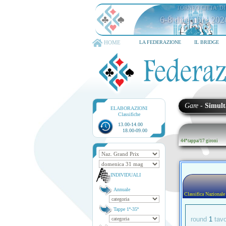
TORNEO CITTA' D
6-8 dicembre 202
HOME
LA FEDERAZIONE
IL BRIDGE
Gare
-
Simult
ELABORAZIONI
Classifiche
13.00-14.00
18.00-09.00
44ª tappa
/
17 gironi
INDIVIDUALI
Annuale
Classifica Nazionale
Tappe 1ª-35ª
round
1
tav