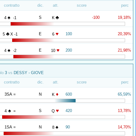
contratto
dic.
att.
score
perc
♠
♣
S
-100
19,18%
4
-1
K
♣
♥
E
100
20,39%
5
X -1
6
♠
♥
E
200
21,98%
4
-2
10
olo
3
vs
DESSY - GIOVE
contratto
dic.
att.
score
perc
♦
3SA =
N
600
65,59%
K
♠
♥
S
420
13,78%
4
=
Q
♠
1SA =
N
90
14,70%
8