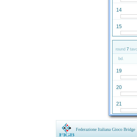
14
15
round
7
tav
bd.
19
20
21
Federazione Italiana Gioco Bridge