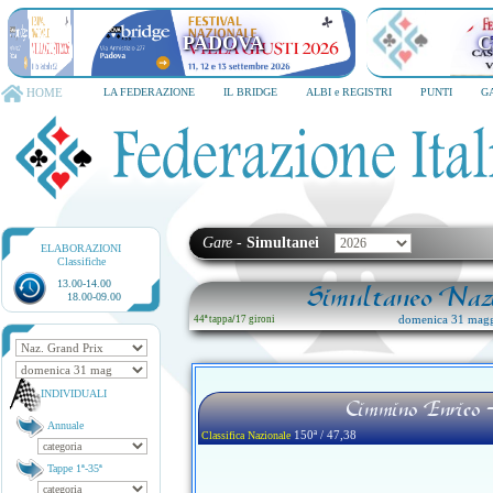
PADOVA
C
HOME
LA FEDERAZIONE
IL BRIDGE
ALBI e REGISTRI
PUNTI
G
Gare
-
Simultanei
ELABORAZIONI
Classifiche
13.00-14.00
Simultaneo Nazi
18.00-09.00
domenica 31 magg
44ª tappa
/
17 gironi
INDIVIDUALI
Cimmino Enrico
Annuale
150ª / 47,38
Classifica Nazionale
Tappe 1ª-35ª