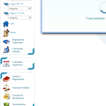
Tappe 36ª-70ª
Tappe 71ª-105ª
Caricamento 
Sedi
Bando
Regolamenti
Simultanei
Classifiche
Federali
Calendario
9
Agonistico
Statuto e
Regolamenti
Giustizia Federale
Circolari &
Modulistica
Assicurazione