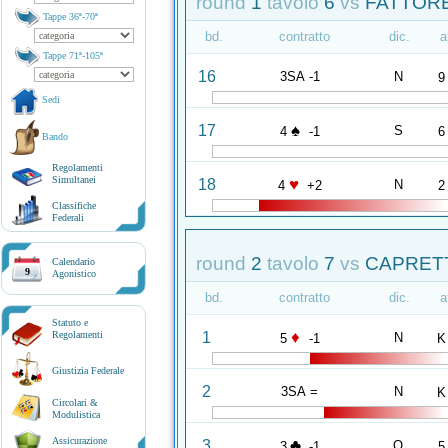
round
1
tavolo
6
vs
FATTORE
Tappe 36ª-70ª
bd.
contratto
dic.
a
Tappe 71ª-105ª
16
3SA -1
N
9
Sedi
♠
17
S
4
-1
6
Bando
Regolamenti
Simultanei
♥
18
N
4
+2
2
Classifiche
Federali
round
2
tavolo
7
vs
CAPRETTI
Calendario
9
Agonistico
bd.
contratto
dic.
a
Statuto e
♦
1
Regolamenti
N
5
-1
K
Giustizia Federale
2
3SA =
N
K
Circolari &
Modulistica
Assicurazione
♣
3
O
3
-1
5