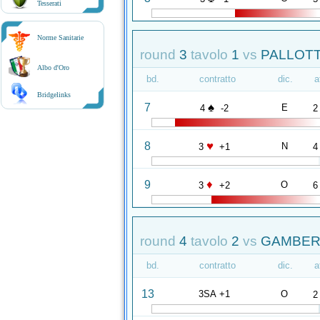
Tesserati
Norme Sanitarie
round
3
tavolo
1
vs
PALLOTT
Albo d'Oro
bd.
contratto
dic.
a
Bridgelinks
♠
7
E
4
-2
2
♥
8
N
3
+1
4
♦
9
O
3
+2
6
round
4
tavolo
2
vs
GAMBERON
bd.
contratto
dic.
a
13
3SA +1
O
2