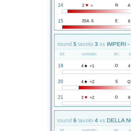
♥
14
N
2
=
A
15
3SA -5
E
8
round
5
tavolo
3
vs
IMPERI 
bd.
contratto
dic.
a
♠
19
O
4
+1
4
♠
20
S
4
+2
Q
♥
21
O
3
+2
9
round
6
tavolo
4
vs
DELLA N
bd.
contratto
dic.
a