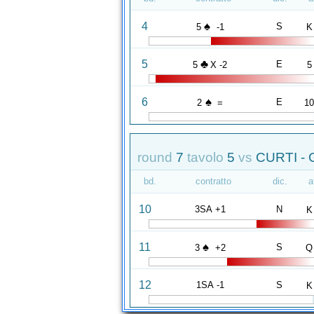
♠
4
S
5
-1
K
♣
5
E
5
X -2
5
♠
6
E
2
=
1
round
7
tavolo
5
vs
CURTI - 
bd.
contratto
dic.
a
10
3SA +1
N
K
♠
11
S
3
+2
Q
12
1SA -1
S
K