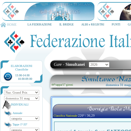
TORNEO CITTA' DI MILANO
6-8 dicembre 2026
HOME
LA FEDERAZIONE
IL BRIDGE
ALBI e REGISTRI
PUNTI
G
Gare
-
Simultanei
ELABORAZIONI
Classifiche
13.00-14.00
Simultaneo Nazi
18.00-09.00
domenica 31 magg
44ª tappa
/
17 gironi
INDIVIDUALI
Bornigia Paola Mar
Annuale
226ª / 36,29
Classifica Nazionale
Tappe 1ª-35ª