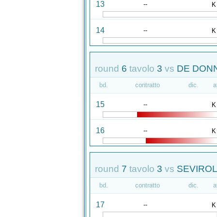
13
--
K
14
--
K
round
6
tavolo
3
vs
DE DONN
bd.
contratto
dic.
a
15
--
K
16
--
K
round
7
tavolo
3
vs
SEVIROL
bd.
contratto
dic.
a
17
--
K