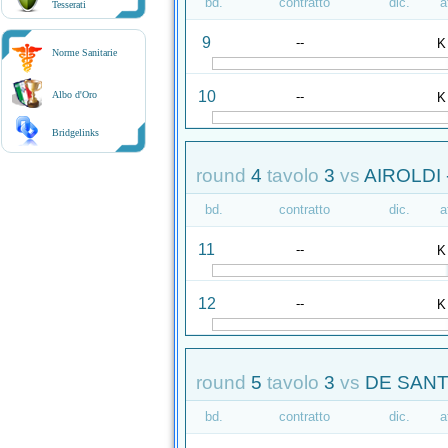
bd.
contratto
dic.
a
Tesserati
9
--
K
Norme Sanitarie
10
--
Albo d'Oro
K
Bridgelinks
round
4
tavolo
3
vs
AIROLDI 
bd.
contratto
dic.
a
11
--
K
12
--
K
round
5
tavolo
3
vs
DE SANT
bd.
contratto
dic.
a