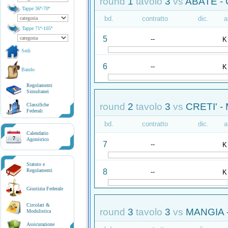
round
1
tavolo
3
vs
ABATE -
Tappe 36ª-70ª
bd.
contratto
dic.
a
Tappe 71ª-105ª
5
--
K
Sedi
6
--
K
Bando
Regolamenti
Simultanei
round
2
tavolo
3
vs
CRETI' -
Classifiche
Federali
bd.
contratto
dic.
a
Calendario
7
Agonistico
7
--
K
Statuto e
8
Regolamenti
--
K
Giustizia Federale
Circolari &
round
3
tavolo
3
vs
MANGIA 
Modulistica
Assicurazione