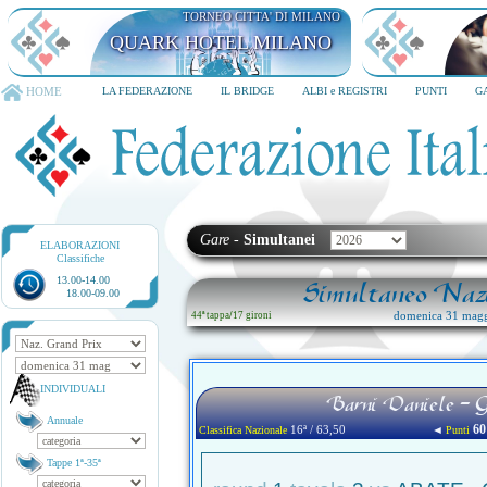
TORNEO CITTA' DI MILANO
QUARK HOTEL MILANO
HOME
LA FEDERAZIONE
IL BRIDGE
ALBI e REGISTRI
PUNTI
G
Gare
-
Simultanei
ELABORAZIONI
Classifiche
13.00-14.00
Simultaneo Nazi
18.00-09.00
domenica 31 magg
44ª tappa
/
17 gironi
INDIVIDUALI
Barni Daniele - 
Annuale
60
16ª / 63,50
◄
Classifica Nazionale
Punti
Tappe 1ª-35ª