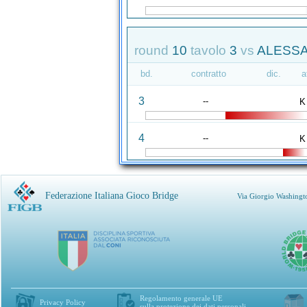
round
10
tavolo
3
vs
ALESSA
bd.
contratto
dic.
a
3
--
K
4
--
K
Federazione Italiana Gioco Bridge
Via Giorgio Washingt
Regolamento generale UE
Privacy Policy
sulla protezione dei dati personali