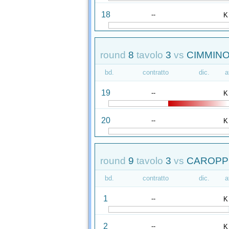
18
--
K
round
8
tavolo
3
vs
CIMMINO
bd.
contratto
dic.
a
19
--
K
20
--
K
round
9
tavolo
3
vs
CAROPPO
bd.
contratto
dic.
a
1
--
K
2
--
K