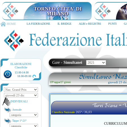
TORNEO CITTA' DI
V
MILANO
HOME
LA FEDERAZIONE
IL BRIDGE
ALBI e REGISTRI
PUNTI
G
Gare
-
Simultanei
ELABORAZIONI
Classifiche
13.00-14.00
Simultaneo Nazi
18.00-09.00
giovedì 23 di
19ª tappa
/
27 gironi
INDIVIDUALI
Turci Ivana - 
Annuale
265ª / 36,03
Classifica Nazionale
Tappe 1ª-21ª
CURRICULUM no