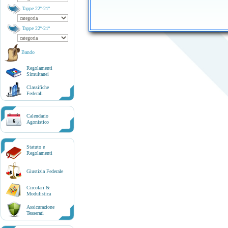
Tappe 22ª-21ª
Tappe 22ª-21ª
Bando
Regolamenti
Simultanei
Classifiche
Federali
Calendario
6
Agonistico
Statuto e
Regolamenti
Giustizia Federale
Circolari &
Modulistica
Assicurazione
Tesserati