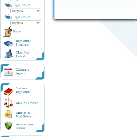
Tappe 22ª-21ª
Tappe 22ª-21ª
Bando
Regolamenti
Simultanei
Classifiche
Federali
Calendario
7
Agonistico
Statuto e
Regolamenti
Giustizia Federale
Circolari &
Modulistica
Assicurazione
Tesserati