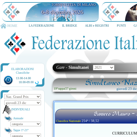
TORNEO CITTA' DI MILANO
6-8 dicembre 2026
HOME
LA FEDERAZIONE
IL BRIDGE
ALBI e REGISTRI
PUNTI
G
Gare
-
Simultanei
ELABORAZIONI
Classifiche
13.00-14.00
Simultaneo Nazi
18.00-09.00
giovedì 23 di
19ª tappa
/
27 gironi
INDIVIDUALI
Saracco Mauro - 
Annuale
254ª / 38,52
Classifica Nazionale
Tappe 1ª-21ª
CURRICULUM no