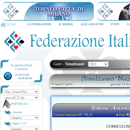
TORNEO CITTA' DI MILANO
6-8 dicembre 2026
HOME
LA FEDERAZIONE
IL BRIDGE
ALBI e REGISTRI
PUNTI
G
Gare
-
Simultanei
ELABORAZIONI
Classifiche
13.00-14.00
Simultaneo Nazi
18.00-09.00
giovedì 23 di
19ª tappa
/
27 gironi
INDIVIDUALI
Sindona Antoni
Annuale
42
44ª / 58,14
◄
Classifica Nazionale
Punti
Tappe 1ª-21ª
CURRICULUM no