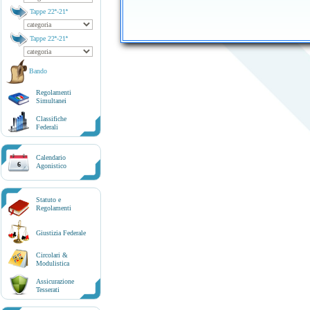
Tappe 22ª-21ª
Tappe 22ª-21ª
Bando
Regolamenti
Simultanei
Classifiche
Federali
Calendario
6
Agonistico
Statuto e
Regolamenti
Giustizia Federale
Circolari &
Modulistica
Assicurazione
Tesserati